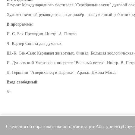
Лауреат Международного фестиваля "Серебряные звуки" духовой орк
Художественный руководитель и дирижёр - заслуженный работник к
В программе
:
И. С. Бах Прелюдия. Инстр. А. Гилева
Ч. Картер Соната для духовых.
Ш.-К. Сен-Санс Карнавал животных. Финал. Большая зоологическая 
И. Дунаевский Увертюра к оперетте "Вольный ветер". Инстр. В. Петр
Д. Гершвин "Американец в Париже". Аранж. Джона Мосса
Вход свободный
6+
Сведения об образовательной организации
Абитуриенту
Обуч