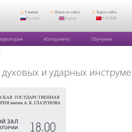
Главная
Поиск по сайту
Карта сайта
Русский
English
中文简体
серватория
Абитуриенту
Обучение
в
 духовых и ударных инструм