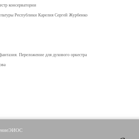
естр консерватории
ультуры Республики Карелия Сергей Журбенко
фантазия. Переложение для духового оркестра
ова
ение
ЭИОС