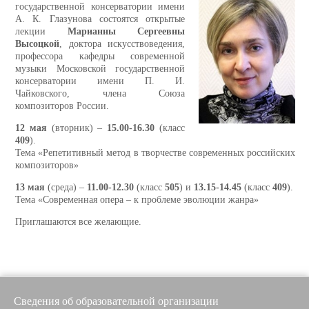
государственной консерватории имени
А. К. Глазунова состоятся открытые
лекции
Марианны Сергеевны
Высоцкой
, доктора искусствоведения,
профессора кафедры современной
музыки Московской государственной
консерватории имени П. И.
Чайковского, члена Союза
композиторов России.
12 мая
(вторник) –
15.00-16.30
(класс
409
).
Тема «Репетитивный метод в творчестве современных российских
композиторов»
13 мая
(среда) –
11.00-12.30
(класс
505
) и
13.15-14.45
(класс
409
).
Тема «Современная опера – к проблеме эволюции жанра»
Приглашаются все желающие.
Сведения об образовательной организации