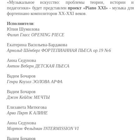
«Музыкальное искусство: проблемы теории, истории и
педагогики» будет представлен
проект «Piano XXI»
- музыка для
фортепиано композиторов XX-XXI веков.
Исполнители
:
Юлия Шумилова
Филип Гласс OPENING PIECE
Екатерина Васильева-Бардакова
Арнольд Шёнберг ФОРТЕПИАННАЯ ПЬЕСА ор.19 № 6
Анна Седунова
Антон Веберн ДЕТСКАЯ ПЬЕСА
Вадим Бочаров
Генри Коуэлл ЭОЛОВА АРФА
Вадим Бочаров
Джон Кейдж МЕЧТЫ
Елизавета Митюгова
Арво Пярт К АЛИНЕ
Анна Седунова
Мортон Фельдман INTERMISSION VI
Вадим Бочаров