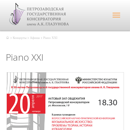
Концерты
Афиша
Piano XXI
Piano XXI