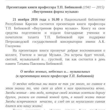
Презентация книги профессора Т.П. Бибиковой
(1941 ― 2015)
«Внутренняя форма музыки»
21 ноября 2016 года
в
16.00
в Национальной библиотеке
Республики Карелия состоится презентация книги профессора
Т.П. Бибиковой «Внутренняя форма музыки». Книгу на свои
средства подготовили и издали благодарные ученики и
почитатели таланта Т.П. Бибиковой при поддержке
Петрозаводской государственной консерватории имени А.К.
Глазунова.
На презентации книги прозвучат добрые воспоминания о
коллеге, Учителе и звезде Музыки. Эта встреча будет теплой,
светлой, музыкальной и... грустной, так как состоится в день
памяти Татьяны Павловны Бибиковой.
О звездах земных, небесных и... музыкальных
(к презентации книги профессора Т.П. Бибиковой)
О звездах небесных мы знаем не так уж много, но главное в
этом знании то, что свет их идет к нам практически вечно.
Звезды земные - это люди, которые своей жизнью осветили дорогу
другим, указали им главный земной путь, в нашей жизни такие
Звезды встречаются нечасто, а след от их неугасимого сияния
длится всю нашу жизнь!