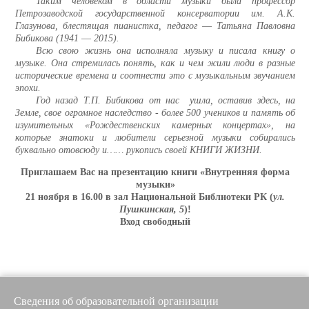
Таким человеком в области музыки была профессор
Петрозаводской государственной консерватории им. А.К.
Глазунова, блестящая пианистка, педагог ― Татьяна Павловна
Бибикова (1941 ― 2015).
Всю свою жизнь она исполняла музыку и писала книгу о
музыке. Она стремилась понять, как и чем жили люди в разные
исторические времена и соотнести это с музыкальным звучанием
эпохи.
Год назад Т.П. Бибикова от нас ушла, оставив здесь, на
Земле, свое огромное наследство - более 500 учеников и память об
изумительных «Рождественских камерных концертах», на
которые знатоки и любители серьезной музыки собирались
буквально отовсюду и…… рукопись своей КНИГИ ЖИЗНИ.
Приглашаем Вас на презентацию книги «Внутренняя форма
музыки»
21 ноября в 16.00 в зал Национальной Библиотеки РК (
ул.
Пушкинская, 5
)!
Вход свободный
Сведения об образовательной организации