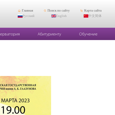
Главная
Поиск по сайту
Карта сайта
Русский
English
中文简体
серватория
Абитуриенту
Обучение