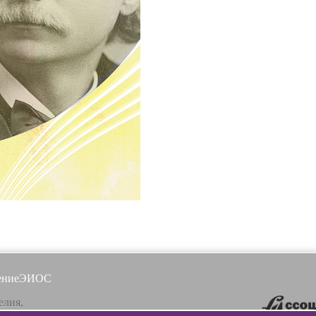
ение
ЭИОС
елия,
, ул. Ленинградская, 16