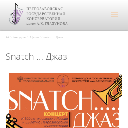
Концерты
Афиша
Snatch ... Джаз
Snatch ... Джаз