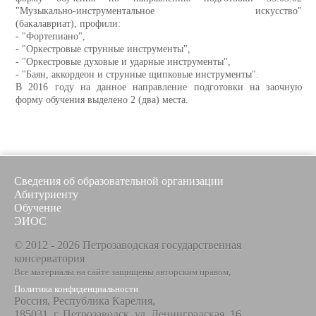
"Музыкально-инструментальное искусство"
(бакалавриат), профили:
- "Фортепиано",
- "Оркестровые струнные инструменты",
- "Оркестровые духовые и ударные инструменты",
- "Баян, аккордеон и струнные щипковые инструменты".
В 2016 году на данное направление подготовки на заочную
форму обучения выделено 2 (два) места.
Сведения об образовательной организации
Абитуриенту
Обучение
ЭИОС
© 2012 - 2026 Петрозаводская государственная
консерватория
Все материалы на сайте защищены авторским правом,
Политика конфиденциальности
Россия, Республика Карелия,
185031, г. Петрозаводск, ул. Ленинградская, 16