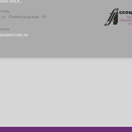
ение
ЭИОС
елия,
, ул. Ленинградская, 16
почта
lazunovcons.ru