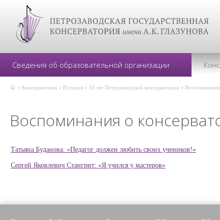
Сведения об образовательной организации
Кон
Консерватория
История
50 лет Петрозаводской консерватории
Воспоминания
Воспоминания о консерват
Татьяна Буданова: «Педагог должен любить своих учеников!»
Сергей Яковлевич Стангрит: «Я учился у мастеров»