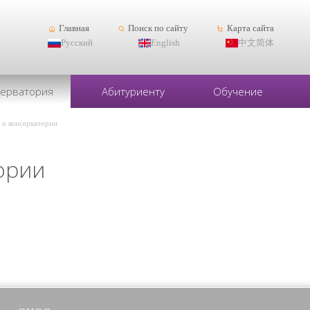
Главная
Поиск по сайту
Карта сайта
Русский
English
中文简体
серватория
Абитуриенту
Обучение
 о консерватории
ории