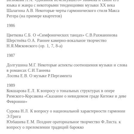
языка и жанра с некоторыми тенденциями музыки ХХ века
Шалагина А.В. Некоторые черты гармонического стиля Макса
Регера (на примере квартетов)
1986
Цветкова С.Б. О «Симфонических танцах» С.В.Рахманинова
Шерстнёва О.А. Раннее камерно-вокальное творчество
Н.Я.Мясковского (ор. 1, 7, 8-а)
1987
Долгушина М.Г. Некоторые аспекты соотношения музыки и слова
в романсах С.И.Танеева
Лосева Е.В. О музыке Р.Пергамента
1989
Кокшарова Е.Л. К вопросу о тональных структурах в опере
Римского-Корсакова «Сказание о невидимом граде Китеже и деве
Февронии»
Сурова Н.Л. К вопросу о национальной характерности гармонии
Э.Грига
Юзбашева Е.М. Позднее ораториальное творчество Ф.Листа. к
вопросу о преломлении традиций барокко