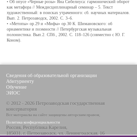
• Об опусе «Черные розы» Яна Сибелиуса: гармонический оборот
как метафора // Междисциплинарный семинар – 5. Текст
художественный: в поисках утраченного: сб. научных материалов.
Вып. 2. Петрозаводск, 2002. C. 3–6.
• «Метопы» ор.29 и «Мифы» ор.30 К. Шимановского: об
орнаментике и поэмности // Петербургская музыкальная
полонистика. Вып.2. СПб., 2002. С. 118–126 (совместно с Ю. Г.
Коном).
Сведения об образовательной организации
Абитуриенту
Обучение
ЭИОС
© 2012 - 2026 Петрозаводская государственная
консерватория
Все материалы на сайте защищены авторским правом,
Политика конфиденциальности
Россия, Республика Карелия,
185031, г. Петрозаводск, ул. Ленинградская, 16