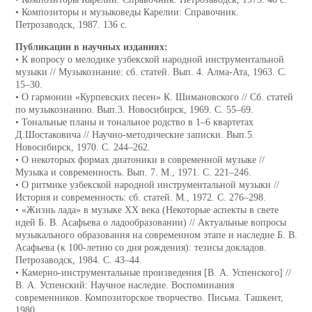
• Композиторы и музыковеды Карелии: Справочник.
Петрозаводск, 1987. 136 с.
Публикации в научных изданиях:
• К вопросу о мелодике узбекской народной инструментальной
музыки // Музыкознание: сб. статей. Вып. 4. Алма-Ата, 1963. С.
15–30.
• О гармонии «Курпевских песен» К. Шимановского // Сб. статей
по музыкознанию. Вып.3. Новосибирск, 1969. С. 55–69.
• Тональные планы и тональное родство в 1–6 квартетах
Д.Шостаковича // Научно-методические записки. Вып.5.
Новосибирск, 1970. С. 244–262.
• О некоторых формах диатоники в современной музыке //
Музыка и современность. Вып. 7. М., 1971. С. 221–246.
• О ритмике узбекской народной инструментальной музыки //
История и современность: сб. статей. М., 1972. С. 276–298.
• «Жизнь лада» в музыке XX века (Некоторые аспекты в свете
идей Б. В. Асафьева о ладообразовании) // Актуальные вопросы
музыкального образования на современном этапе и наследие Б. В.
Асафьева (к 100-летию со дня рождения): тезисы докладов.
Петрозаводск, 1984. С. 43–44.
• Камерно-инструментальные произведения [В. А. Успенского] //
В. А. Успенский: Научное наследие. Воспоминания
современников. Композиторское творчество. Письма. Ташкент,
1980.