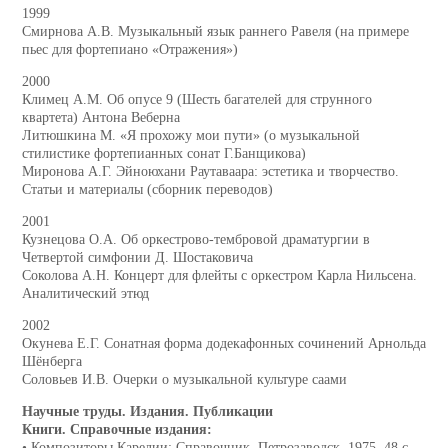
1999
Смирнова А.В. Музыкальный язык раннего Равеля (на примере
пьес для фортепиано «Отражения»)
2000
Климец А.М. Об опусе 9 (Шесть багателей для струнного
квартета) Антона Веберна
Литюшкина М. «Я прохожу мои пути» (о музыкальной
стилистике фортепианных сонат Г.Банщикова)
Миронова А.Г. Эйноюхани Раутаваара: эстетика и творчество.
Статьи и материалы (сборник переводов)
2001
Кузнецова О.А. Об оркестрово-тембровой драматургии в
Четвертой симфонии Д. Шостаковича
Соколова А.Н. Концерт для флейты с оркестром Карла Нильсена.
Аналитический этюд
2002
Окунева Е.Г. Сонатная форма додекафонных сочинений Арнольда
Шёнберга
Соловьев И.В. Очерки о музыкальной культуре саами
Научные труды. Издания. Публикации
Книги. Справочные издания:
• Композиторы Карелии: Справочник. Петрозаводск, 1975. 48 с.