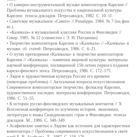
• О камерно-инструментальной музыке композиторов Карелии //
Проблемы музыкального искусства и национальной культуры
Карелии: тезисы докладов. Петрозаводск, 1982. С. 10–11.
• Советское музыкальное «Сампо» // Punalippu. 1984. № 7 (на фин.
яз.).
• «Калевала» в музыкальной классике России и Финляндии //
Север. 1985. № 12 (совместно с Э. Н. Патлаенко).
• Творчество композиторов Карелии и «Калевала» // «Калевала» в
музыке: сб. статей. Петрозаводск, 1986. С. 6–21.
• О путях претворения «Калевалы» в творчестве композиторов
Карелии // «Калевала» – памятник мировой культуры: материалы
научной конференции, посвященной 150-летию первого издания
карело-финского эпоса. Петрозаводск, 1986. С. 172–175.
• Лядов и художественная культура России его времени
(некоторые проблемы) // Актуальные вопросы искусствознания:
Современное композиторское творчество, фольклор Карелии,
художественное наследие: материалы конференции. Петрозаводск,
1986. С. 51–55.
• К истории русско-финляндских музыкальных контактов // X
Всесоюзная конференция по изучению истории, экономики,
литературы и языка Скандинавских стран и Финляндии: тезисы
докладов. М., 1986. С. 348–349.
• Асафьевские заметки о Лядове как источник для характеристики
композитора // Проблемы современного искусствознания в свете
идей Б. В. Асафьева. Л., 1987. С. 158–176.