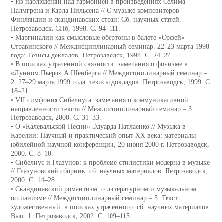
• Из наблюдений над гармонией в произведениях Селима
Палмгрена и Карла Нильсена // О музыке композиторов
Финляндии и скандинавских стран: Сб. научных статей.
Петрозаводск. СПб, 1998. С. 94–111.
• Маргиналии как смысловые обертоны в балете «Орфей»
Стравинского // Междисциплинарный семинар. 22–23 марта 1998
года: Тезисы докладов. Петрозаводск, 1998. C. 24–27.
• В поисках утраченной связности: замечания о фонизме в
«Лунном Пьеро» А.Шенберга // Междисциплинарный семинар –
2. 27–29 марта 1999 года: тезисы докладов. Петрозаводск, 1999. C.
18–21.
• VII симфония Сибелиуса: замечания о коммуникативной
направленности текста // Междисциплинарный семинар – 3.
Петрозаводск, 2000. C. 31–33.
• О «Калевальской Песни» Эдуарда Патлаенко // Музыка в
Карелии: Научный и практический опыт ХХ века: материалы
юбилейной научной конференции, 20 июня 2000 г. Петрозаводск,
2000. С. 8–10.
• Сибелиус и Глазунов: к проблеме стилистики модерна в музыке
// Глазуновский сборник: сб. научных материалов. Петрозаводск,
2000. С. 14–28.
• Скандинавский романтизм: о литературном и музыкальном
оссианизме // Междисциплинарный семинар – 5. Текст
художественный: в поисках утраченного: сб. научных материалов.
Вып. 1. Петрозаводск, 2002. C. 109–115.