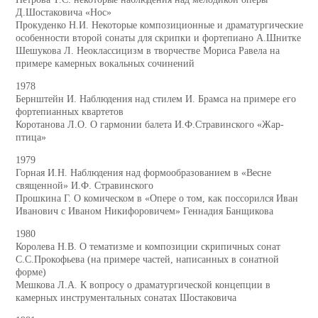
Д.Шостаковича «Нос»
Прокуденко Н.И. Некоторые композиционные и драматургические
особенности второй сонаты для скрипки и фортепиано А.Шнитке
Шешукова Л. Неоклассицизм в творчестве Мориса Равела на
примере камерных вокальных сочинений
1978
Бернштейн И. Наблюдения над стилем И. Брамса на примере его
фортепианных квартетов
Коротанова Л.О. О гармонии балета И.Ф.Стравинского «Жар-
птица»
1979
Горная И.Н. Наблюдения над формообразованием в «Весне
священной» И.Ф. Стравинского
Прошкина Г. О комическом в «Опере о том, как поссорился Иван
Иванович с Иваном Никифоровичем» Геннадия Банщикова
1980
Королева Н.В. О тематизме и композиции скрипичных сонат
С.С.Прокофьева (на примере частей, написанных в сонатной
форме)
Мешкова Л.А. К вопросу о драматургической концепции в
камерных инструментальных сонатах Шостаковича