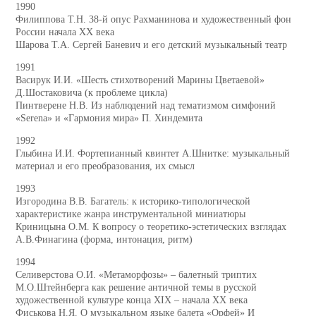
1990
Филиппова Т.Н. 38-й опус Рахманинова и художественный фон
России начала ХХ века
Шарова Т.А. Сергей Баневич и его детский музыкальный театр
1991
Васирук И.И. «Шесть стихотворений Марины Цветаевой»
Д.Шостаковича (к проблеме цикла)
Пинтверене Н.В. Из наблюдений над тематизмом симфоний
«Serena» и «Гармония мира» П. Хиндемита
1992
Глыбина И.И. Фортепианный квинтет А.Шнитке: музыкальный
материал и его преобразования, их смысл
1993
Изгородина В.В. Багатель: к историко-типологической
характеристике жанра инструментальной миниатюры
Криницына О.М. К вопросу о теоретико-эстетических взглядах
А.В.Финагина (форма, интонация, ритм)
1994
Селиверстова О.И. «Метаморфозы» – балетный триптих
М.О.Штейнберга как решение античной темы в русской
художественной культуре конца ХIХ – начала ХХ века
Фиськова Н.Я. О музыкальном языке балета «Орфей» И