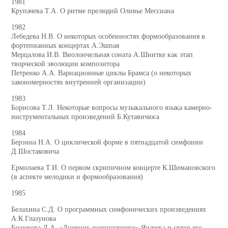
1981
Крупачева Т.А. О ритме прелюдий Оливье Мессиана
1982
Лебедева Н.В. О некоторых особенностях формообразования в
фортепианных концертах А.Эшпая
Мерцалова И.В. Виолончельная соната А.Шнитке как этап
творческой эволюции композитора
Петренко А.А. Вариационные циклы Брамса (о некоторых
закономерностях внутренней организации)
1983
Борисова Т.Л. Некоторые вопросы музыкального языка камерно-
инструментальных произведений Б.Кутавичюса
1984
Берзина Н.А. О циклической форме в пятнадцатой симфонии
Д.Шостаковича
Ермолаева Т.И. О первом скрипичном концерте К.Шимановского
(в аспекте мелодики и формообразования)
1985
Белахина С.Д. О программных симфонических произведениях
А.К.Глазунова
Бизюкова Л.А. «Дневник исчезнувшего» Яначека и связи его