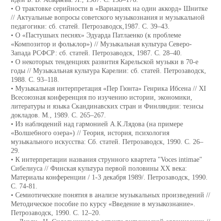
• О трактовке серийности в «Вариациях на один аккорд» Шнитке
// Актуальные вопросы советского музыкознания и музыкальной
педагогики: сб. статей. Петрозаводск,1987. С. 39–43.
• О «Пастушьих песнях» Эдуарда Патлаенко (к проблеме
«Композитор и фольклор») // Музыкальная культура Северо-
Запада РСФСР: сб. статей. Петрозаводск, 1987. С. 28–40.
• О некоторых тенденциях развития Карельской музыки в 70-е
годы // Музыкальная культура Карелии: сб. статей. Петрозаводск,
1988. С. 93–118.
• Музыкальная интерпретация «Пер Гюнта» Генрика Ибсена // XI
Всесоюзная конференция по изучению истории, экономики,
литературы и языка Скандинавских стран и Финляндии: тезисы
докладов. М., 1989. С. 265–267.
• Из наблюдений над гармонией А.К.Лядова (на примере
«Волшебного озера») // Теория, история, психология
музыкального искусства: Сб. статей. Петрозаводск, 1990. С. 26–
29.
• К интерпретации названия струнного квартета "Voces intimae"
Сибелиуса // Финская культура первой половины XX века:
Материалы конференции / 1-3 декабря 1989/. Петрозаводск, 1990.
С. 74-81.
• Семиотические понятия в анализе музыкальных произведений //
Методическое пособие по курсу «Введение в музыкознание».
Петрозаводск, 1990. C. 12–20.