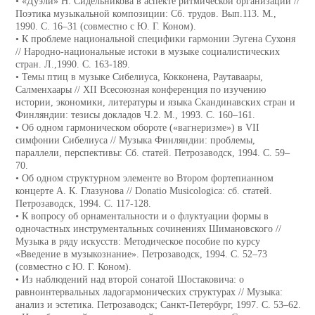
• «Дуэли» Н. Сидельникова в аспекте ритмической организации //
Поэтика музыкальной композиции: Сб. трудов. Вып.113. М.,
1990. С. 16–31 (совместно с Ю. Г. Коном).
• К проблеме национальной специфики гармонии Эугена Сухоня
// Народно-национальные истоки в музыке социалистических
стран. Л.,1990. С. 163-189.
• Темы птиц в музыке Сибелиуса, Кокконена, Раутаваары,
Салменхаары // XII Всесоюзная конференция по изучению
истории, экономики, литературы и языка Скандинавских стран и
Финляндии: тезисы докладов Ч.2. М., 1993. С. 160–161.
• Об одном гармоническом обороте («вагнеризме») в VII
симфонии Сибелиуса // Музыка Финляндии: проблемы,
параллели, перспективы: Сб. статей. Петрозаводск, 1994. С. 59–
70.
• Об одном структурном элементе во Втором фортепианном
концерте А. К. Глазунова // Donatio Musicologica: сб. статей.
Петрозаводск, 1994. С. 117-128.
• К вопросу об орнаментальности и о флуктуации формы в
одночастных инструментальных сочинениях Шимановского //
Музыка в ряду искусств: Методическое пособие по курсу
«Введение в музыкознание». Петрозаводск, 1994. С. 52–73
(совместно с Ю. Г. Коном).
• Из наблюдений над второй сонатой Шостаковича: о
равноинтервальных ладогармонических структурах // Музыка:
анализ и эстетика. Петрозаводск; Санкт-Петербург, 1997. С. 53–62.