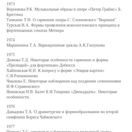
1973
Воронкова Р.К. Музыкальные образы в опере «Питер Граймс» Б.
Бриттена
Тимонен Т.Н. О гармонии оперы С. Слонимского "Виринея"
Турская И.А. Формы проявления монологического принципа в
фортепианных сонатах Метнера
1974
Маршинина Т.А. Вариационные циклы А.К.Глазунова
1975
Димова Т.Д. Некоторые особенности гармонии и формы
«Прелюдий» для фортепиано Дебюсси
Хайновская Н.Н. К вопросу о форме «Этюдов-картин»
С.В.Рахманинова
Чмыхова Е. Некоторые наблюдения над поздними сочинениями
И.Ф.Стравинского
Янковская Н.В. Балет Б.И.Тищенко «Двенадцать». Некоторые
особенности.
1976
Давыдова Т.А. О драматургии и формообразовании во второй
симфонии Бориса Чайковского
1977
Петрова Т.С. некоторые наблюдения над мелодикой оперы