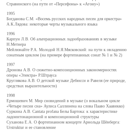
Стравинского (на пути от «Персефоны» к «Агону»)
1995
Богданова С.М. «Восемь русских народных песен для оркестра»
А.К.Лядова: некоторые черты музыкального языка
1996
Карпун Л.В. Об альтерационных ладообразованиях в музыке
Н.Метнера
Мейлюнайте Р.А. Молодой Н.Я.Мясковский: на пути к овладению
сонатным циклом (на примере фортепианных сонат № 1 и № 2)
1997
Дронова А.В. О сюжетно-композиционных закономерностях
оперы «Электра» Р.Штрауса
Круглякова А.В. О детской музыке Дебюсси и Равеля (ее природе,
средствах выразительности)
1998
Ермошевич М. Мир сновидений в музыке (о вокальном цикле
«Четыре песни сна» Аулиса Саллинена на слова Пааво Хаавикко)
Суркина А.В. Cantata profana Белы Бартока: к характеристике
ладоинтонационной и композиционной структуры
Суханова Е.А. О фортепианном концерте Арнольда Шёнберга:
Urstruktur и ее становление