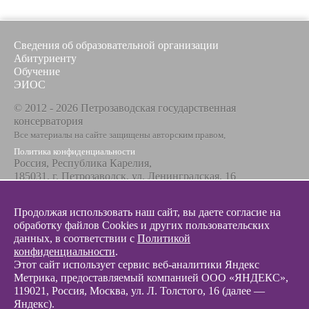
Сведения об образовательной организации
Абитуриенту
Обучение
ЭИОС
© 2012 - 2026 Петрозаводская государственная
консерватория
Все материалы на сайте защищены авторским правом,
Политика конфиденциальности
Россия, Республика Карелия,
185031, г. Петрозаводск, ул. Ленинградская, 16
Телефон / факс
+7 8142 67-23-67
Продолжая использовать наш сайт, вы даете согласие на
Эл. почта
обработку файлов Cookies и других пользовательских
info@glazunovcons.ru
данных, в соответствии с
Политикой
конфиденциальности
.
Этот сайт использует сервис веб-аналитики Яндекс
Метрика, предоставляемый компанией ООО «ЯНДЕКС»,
119021, Россия, Москва, ул. Л. Толстого, 16 (далее —
Яндекс).