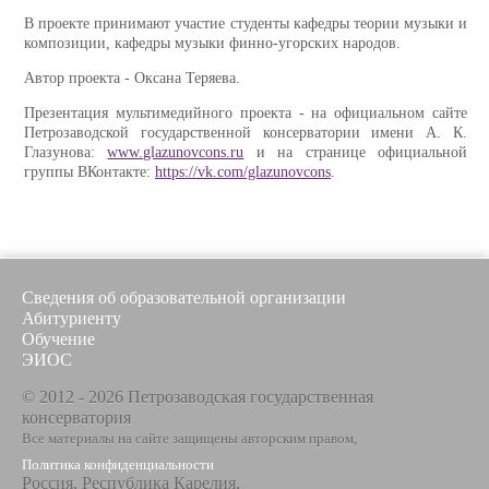
В проекте принимают участие студенты кафедры теории музыки и
композиции, кафедры музыки финно-угорских народов.
Автор проекта - Оксана Теряева.
Презентация мультимедийного проекта - на официальном сайте
Петрозаводской государственной консерватории имени А. К.
Глазунова:
www.glazunovcons.ru
и на странице официальной
группы ВКонтакте:
https://vk.com/glazunovcons
.
Сведения об образовательной организации
Абитуриенту
Обучение
ЭИОС
© 2012 - 2026 Петрозаводская государственная
консерватория
Все материалы на сайте защищены авторским правом,
Политика конфиденциальности
Россия, Республика Карелия,