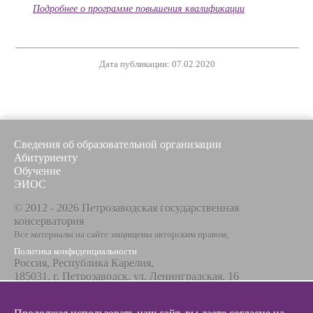
Подробнее о программе повышения квалификации
Дата публикации: 07.02.2020
Сведения об образовательной организации
Абитуриенту
Обучение
ЭИОС
© 2012 - 2026 Петрозаводская государственная
консерватория
Все материалы на сайте защищены авторским правом,
Политика конфиденциальности
Россия, Республика Карелия,
185031, г. Петрозаводск, ул. Ленинградская, 16
Телефон / факс
+7 8142 67-23-67