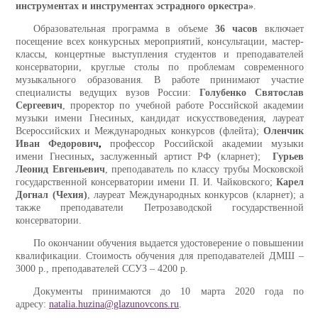
инструментах и инструментах эстрадного оркестра»
.
Образовательная программа в объеме
36 часов
включает
посещение всех конкурсных мероприятий, консультации, мастер-
классы, концертные выступления студентов и преподавателей
консерватории, круглые столы по проблемам современного
музыкального образования. В работе принимают участие
специалисты ведущих вузов России:
Голубенко Святослав
Сергеевич
, проректор по учебной работе Российской академии
музыки имени Гнесиных, кандидат искусствоведения, лауреат
Всероссийских и Международных конкурсов (флейта);
Оленчик
Иван Федорович
,
профессор Российской академии музыки
имени Гнесиных
,
заслуженный артист РФ (кларнет);
Гурьев
Леонид Евгеньевич
, преподаватель по классу трубы Московской
государственной консерватории имени П. И. Чайковского;
Карел
Догнал (Чехия)
, лауреат Международных конкурсов (кларнет); а
также преподаватели Петрозаводской государственной
консерватории.
По окончании обучения выдается удостоверение о повышении
квалификации. Стоимость обучения для преподавателей ДМШ –
3000 р., преподавателей ССУЗ – 4200 р.
Документы принимаются до 10 марта 2020 года по
адресу:
natalia.huzina@glazunovcons.ru
.