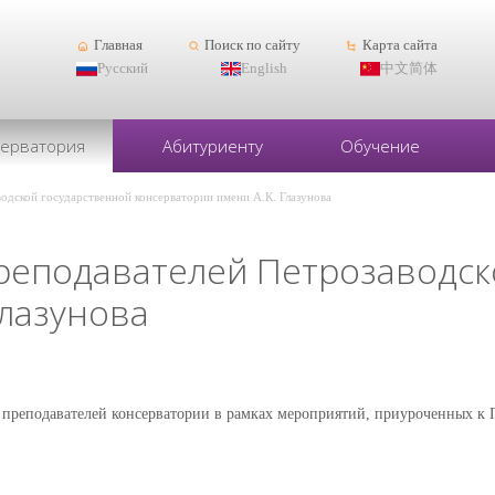
Главная
Поиск по сайту
Карта сайта
Русский
English
中文简体
серватория
Абитуриенту
Обучение
одской государственной консерватории имени А.К. Глазунова
реподавателей Петрозаводск
Глазунова
я преподавателей консерватории в рамках мероприятий, приуроченных к Г