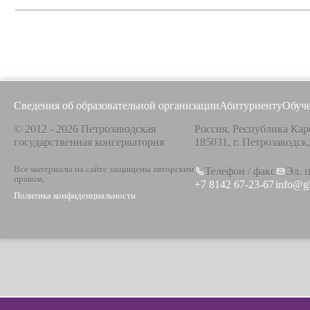
Сведения об образовательной организации
Абитуриенту
Обуч
© 2012 - 2026 Петрозаводская
Россия, Республика Кар
государственная консерватория
185031, г. Петрозаводск
Все материалы на сайте защищены авторским
Телефон / факс
Эл. 
правом,
+7 8142 67-23-67
info@g
Политика конфиденциальности