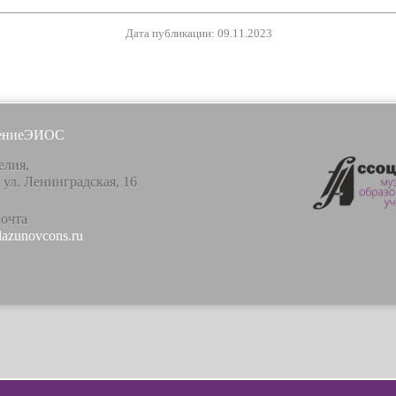
Дата публикации: 09.11.2023
ение
ЭИОС
елия,
, ул. Ленинградская, 16
почта
lazunovcons.ru