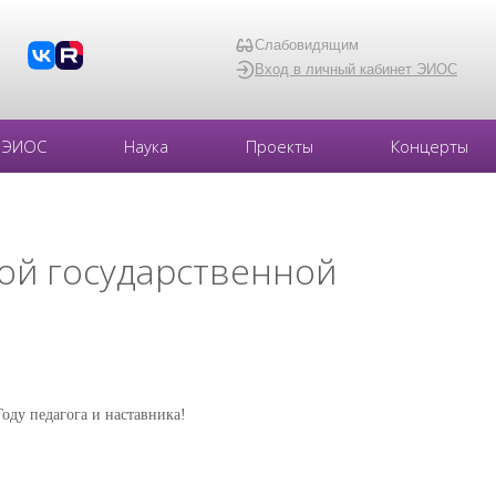
Слабовидящим
Вход в личный кабинет ЭИОС
ЭИОС
Наука
Проекты
Концерты
ой государственной
оду педагога и наставника!