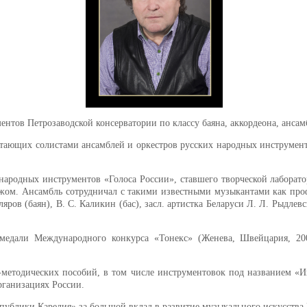
тов Петрозаводской консерватории по классу баяна, аккордеона, ансам
отающих солистами ансамблей и оркестров русских народных инструме
народных инструментов «Голоса России», ставшего творческой лаборато
ежом. Ансамбль сотрудничал с такими известными музыкантами как проф
кляров (баян), В. С. Каликин (бас), засл. артистка Беларуси Л. Л. Рыдл
 медали Международного конкурса «Тонекс» (Женева, Швейцария, 20
методических пособий, в том числе инструментовок под названием «Иг
рганизациях России.
спублики Карелия»
за большой вклад в развитие музыкального искусства