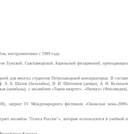
бля, инструментовки с 1989 года.
нтов Тульской, Сыктывкарской, Карельской филармоний, преподающих
рией для многих студентов Петрозаводской консерватории. В составе
. А. Б. Шалов (балалайка), И. И. Шитенков (домра), А. И. Кузнецов
евская (цимбалы), с ансамблем «Терем-квартет», «Ниекку» (Финляндия),
00), лауреат IV Международного фестиваля «Онежская зима-2009»
рает ансамбль "Голоса России"», которые используются в учебной и
 Республики Карелия.