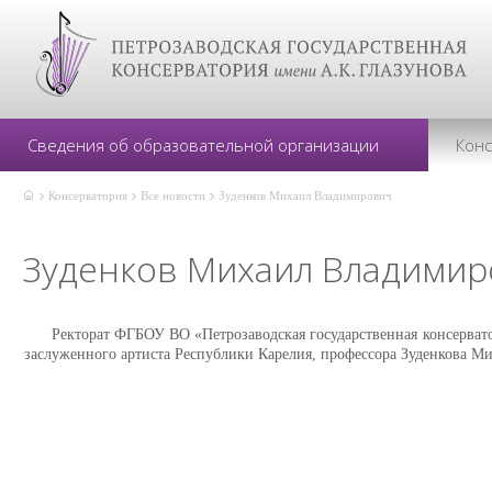
Сведения об образовательной организации
Кон
Консерватория
Все новости
Зуденков Михаил Владимирович
Зуденков Михаил Владими
Ректорат ФГБОУ ВО «Петрозаводская государственная консерват
заслуженного артиста Республики Карелия, профессора Зуденкова М