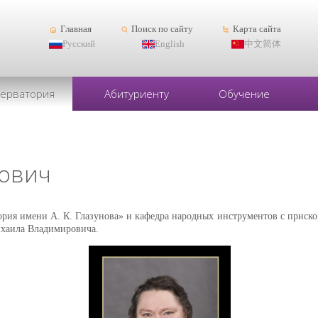
Главная
Поиск по сайту
Карта сайта
Русский
English
中文简体
серватория
Абитуриенту
Обучение
рович
ория имени А. К. Глазунова» и кафедра народных инструментов с приск
ихаила Владимировича.