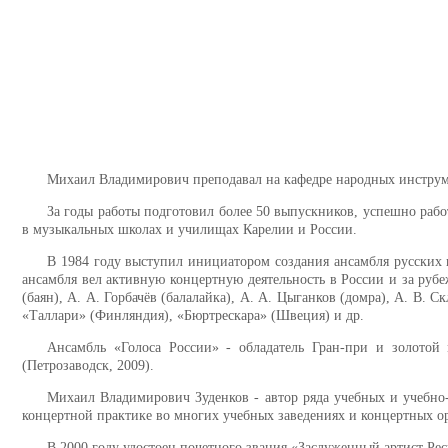
Михаил Владимирович преподавал на кафедре народных инструмен
За годы работы подготовил более 50 выпускников, успешно раб
в музыкальных школах и училищах Карелии и России.
В 1984 году выступил инициатором создания ансамбля русских 
ансамбля вел активную концертную деятельность в России и за руб
(баян), А. А. Горбачёв (балалайка), А. А. Цыганков (домра), А. В. С
«Таллари» (Финляндия), «Бюртрескара» (Швеция) и др.
Ансамбль «Голоса России» - обладатель Гран-при и золотой
(Петрозаводск, 2009).
Михаил Владимирович Зуденков - автор ряда учебных и учебно-
концертной практике во многих учебных заведениях и концертных о
В 2000 году удостоен почетного звания
«Заслуженный артист Ре