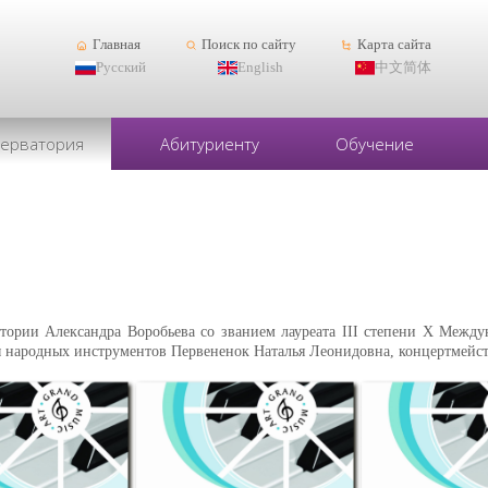
Главная
Поиск по сайту
Карта сайта
Русский
English
中文简体
серватория
Абитуриенту
Обучение
атории Александра Воробьева со званием лауреата III степени X Межд
ы народных инструментов Первененок Наталья Леонидовна, концертмейст