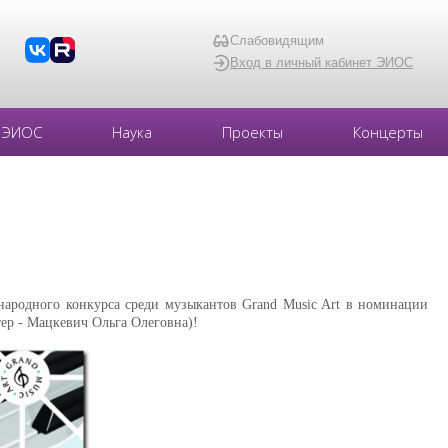
Слабовидящим
Вход в личный кабинет ЭИОС
ЭИОС
Наука
Проекты
Концерты
ународного конкурса среди музыкантов Grand Music Art в номинации
ер - Мацкевич Ольга Олеговна)!