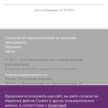
Дата публикации: 12.10.2021
Сведения об образовательной организации
Абитуриенту
Обучение
ЭИОС
© 2012 - 2026 Петрозаводская государственная
консерватория
Все материалы на сайте защищены авторским правом,
Политика конфиденциальности
Россия, Республика Карелия,
185031, г. Петрозаводск, ул. Ленинградская, 16
Телефон / факс
+7 8142 67-23-67
Продолжая использовать наш сайт, вы даете согласие на
Эл. почта
обработку файлов Cookies и других пользовательских
info@glazunovcons.ru
данных, в соответствии с
Политикой