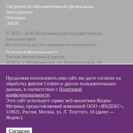
Сведения об образовательной организации
Абитуриенту
Обучение
ЭИОС
© 2012 - 2026 Петрозаводская государственная
консерватория
Все материалы на сайте защищены авторским правом,
Политика конфиденциальности
Россия, Республика Карелия,
185031, г. Петрозаводск, ул. Ленинградская, 16
Телефон / факс
+7 8142 67-23-67
Продолжая использовать наш сайт, вы даете согласие на
Эл. почта
обработку файлов Cookies и других пользовательских
info@glazunovcons.ru
данных, в соответствии с
Политикой
конфиденциальности
.
Этот сайт использует сервис веб-аналитики Яндекс
Метрика, предоставляемый компанией ООО «ЯНДЕКС»,
119021, Россия, Москва, ул. Л. Толстого, 16 (далее —
Яндекс).
© 2012 - 2026 Разработка и поддержка сайта ООО «
Интэрсо
»
Согласен