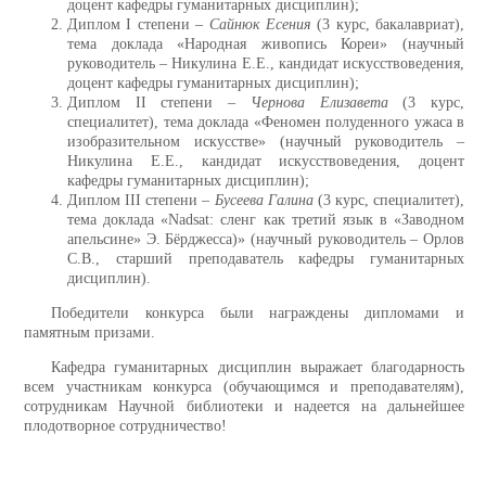
доцент кафедры гуманитарных дисциплин);
Диплом I степени –
Сайнюк Есения
(3 курс, бакалавриат),
тема доклада «Народная живопись Кореи» (научный
руководитель – Никулина Е.Е., кандидат искусствоведения,
доцент кафедры гуманитарных дисциплин);
Диплом II степени –
Чернова Елизавета
(3 курс,
специалитет), тема доклада «Феномен полуденного ужаса в
изобразительном искусстве» (научный руководитель –
Никулина Е.Е., кандидат искусствоведения, доцент
кафедры гуманитарных дисциплин);
Диплом III степени –
Бусеева Галина
(3 курс, специалитет),
тема доклада «Nadsat: сленг как третий язык в «Заводном
апельсине» Э. Бёрджесса)» (научный руководитель – Орлов
С.В., старший преподаватель кафедры гуманитарных
дисциплин).
Победители конкурса были награждены дипломами и
памятным призами.
Кафедра гуманитарных дисциплин выражает благодарность
всем участникам конкурса (обучающимся и преподавателям),
сотрудникам Научной библиотеки и надеется на дальнейшее
плодотворное сотрудничество!