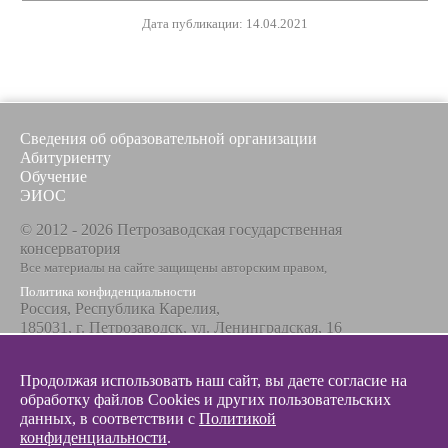
Дата публикации: 14.04.2021
Сведения об образовательной организации
Абитуриенту
Обучение
ЭИОС
© 2012 - 2026 Петрозаводская государственная
консерватория
Все материалы на сайте защищены авторским правом,
Политика конфиденциальности
Россия, Республика Карелия,
185031, г. Петрозаводск, ул. Ленинградская, 16
Телефон / факс
+7 8142 67-23-67
Продолжая использовать наш сайт, вы даете согласие на
Эл. почта
обработку файлов Cookies и других пользовательских
info@glazunovcons.ru
данных, в соответствии с
Политикой
конфиденциальности
.