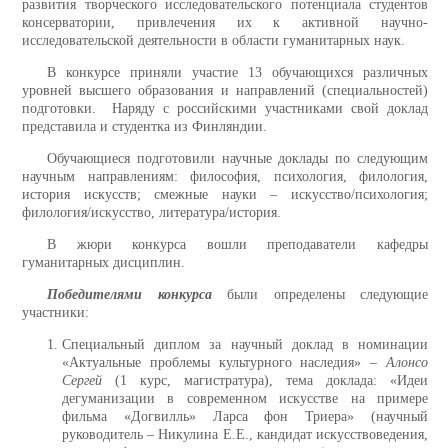
развития творческого исследовательского потенциала студентов
консерватории, привлечения их к активной научно-
исследовательской деятельности в области гуманитарных наук.
В конкурсе приняли участие 13 обучающихся различных
уровней высшего образования и направлений (специальностей)
подготовки. Наряду с российскими участниками свой доклад
представила и студентка из Финляндии.
Обучающиеся подготовили научные доклады по следующим
научным направлениям: философия, психология, филология,
история искусств; смежные науки – искусство/психология;
филология/искусство, литература/история.
В жюри конкурса вошли преподаватели кафедры
гуманитарных дисциплин.
Победителями конкурса
были определены следующие
участники:
Специальный диплом за научный доклад в номинации
«Актуальные проблемы культурного наследия» –
Алонсо
Сергей
(1 курс, магистратура), тема доклада: «Идеи
дегуманизации в современном искусстве на примере
фильма «Догвилль» Ларса фон Триера» (научный
руководитель – Никулина Е.Е., кандидат искусствоведения,