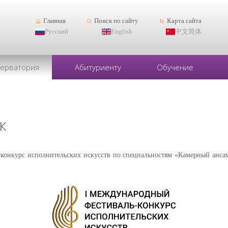
Главная
Поиск по сайту
Карта сайта
Русский
English
中文简体
серватория
Абитуриенту
Обучение
к
онкурс исполнительских искусств по специальностям «Камерный ансам