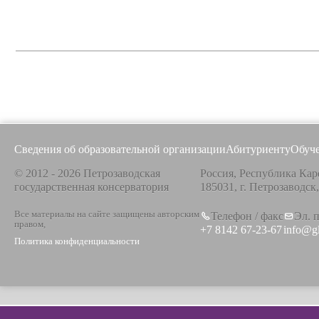
Сведения об образовательной организации
Абитуриенту
Обуч
© 2012 - 2026 Петрозаводская
Россия, Республика Кар
государственная консерватория
185031, г. Петрозаводск
Все материалы на сайте защищены авторским
Телефон / факс
Эл. 
правом,
+7 8142 67-23-67
info@g
Политика конфиденциальности