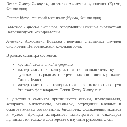
Пекка Хутту-Хилтунен
, директор Академии рунопения (Кухмо,
Финляндия)
Сакари Кукко
, финский музыкант (Кухмо, Финляндия)
Надежда Юрьевна Гусейнова,
заведующий Научной библиотекой
Петрозаводской консерватории
Алевтина Аркадьевна Войтович,
ведущий специалист Научной
библиотеки Петрозаводской консерватории.
В рамках семинара состоятся:
круглый стол в онлайн-формате,
мастер-классы и консультации по исполнительству на
духовых и народных инструментах финского музыканта
Сакари Кукко,
мастер-классы и консультации по исполнению рун
финского фольклориста Пекки Хутту-Хилтунена.
К участию в семинаре приглашаются ученые, преподаватели,
аспиранты, магистранты, бакалавры, сотрудники научных и
образовательных организаций, библиотек, фольклорных архивов
и музеев.
Доклады аспирантов, магистрантов и бакалавров
принимаются только в соавторстве с научным руководителем.