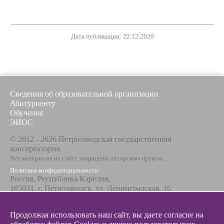
Дата публикации: 22.12.2020
Сведения об образовательной организации
Абитуриенту
Обучение
ЭИОС
© 2012 - 2026 Петрозаводская государственная
консерватория
Все материалы на сайте защищены авторским правом,
Политика конфиденциальности
Россия, Республика Карелия,
185031, г. Петрозаводск, ул. Ленинградская, 16
Телефон / факс
+7 8142 67-23-67
Продолжая использовать наш сайт, вы даете согласие на
Эл. почта