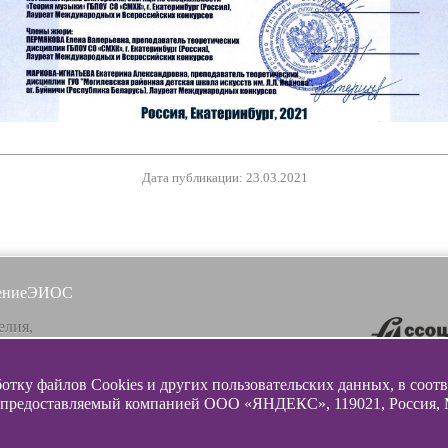
Дата публикации: 23.03.2021
ение
ЭИОС
елия,
, ул. Ленинградская, 16
ботку файлов Cookies и других пользовательских данных, в соот
почта
 предоставляемый компанией ООО «ЯНДЕКС», 119021, Россия, Мос
lazunovcons.ru