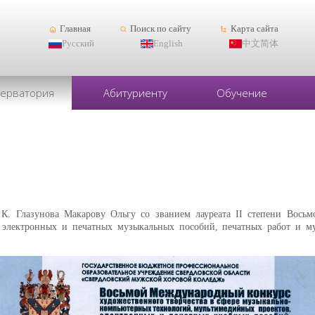
Главная
Поиск по сайту
Карта сайта
Русский
English
中文简体
серватория
Абитуриенту
Обучение
. Глазунова Макарову Ольгу со званием лауреата II степени Восьмо
, электронных и печатных музыкальных пособий, печатных работ и 