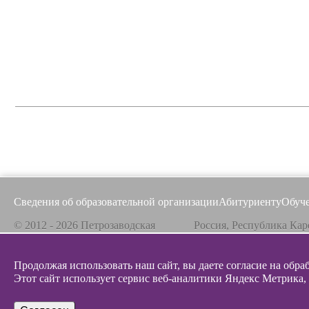
Сведения об образовательной организации
Абитуриенту
Обуч
© 2012 - 2026 Петрозаводская
Россия, Республика Кар
государственная консерватория
185031, г. Петрозаводск
Продолжая использовать наш сайт, вы даете согласие на обра
Все материалы на сайте защищены авторским
Телефон / факс
Эл. 
правом,
Этот сайт использует сервис веб-аналитики Яндекс Метрика,
+7 8142 67-23-67
info@g
Политика конфиденциальности