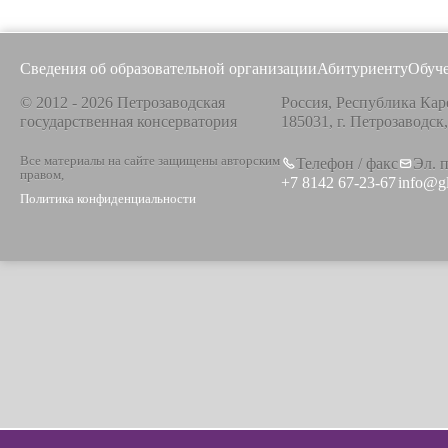
Сведения об образовательной организации
Абитуриенту
Обуч
© 2012 - 2026 Петрозаводская
Россия, Республика Кар
государственная консерватория
185031, г. Петрозаводск
Все материалы на сайте защищены авторским
Телефон / факс
Эл. 
правом,
+7 8142 67-23-67
info@g
Политика конфиденциальности