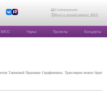
Слабовидящим
Вход в личный кабинет ЭИОС
ЭИОС
Наука
Проекты
Концерты
ументов Таниковой Прасковьи Серафимовны. Трансляцию можно будет