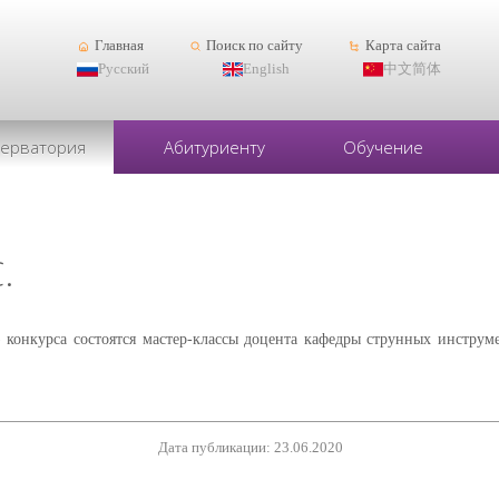
Главная
Поиск по сайту
Карта сайта
Русский
English
中文简体
серватория
Абитуриенту
Обучение
.
) конкурса состоятся мастер-классы доцента кафедры струнных инстр
Дата публикации: 23.06.2020