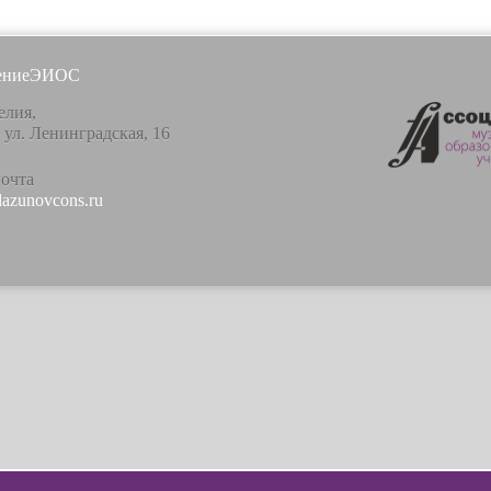
ение
ЭИОС
елия,
, ул. Ленинградская, 16
почта
lazunovcons.ru