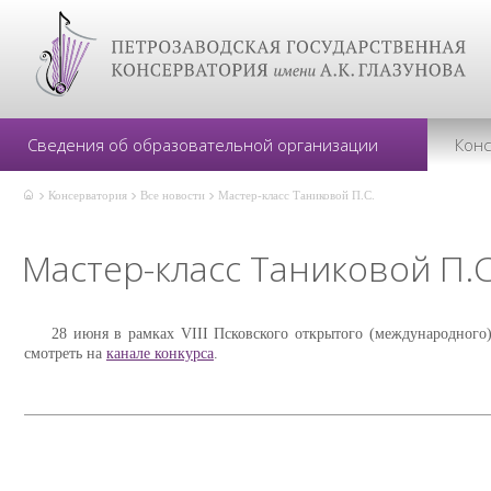
Сведения об образовательной организации
Кон
Консерватория
Все новости
Мастер-класс Таниковой П.С.
Мастер-класс Таниковой П.С
28 июня в рамках VIII Псковского открытого (международного
смотреть на
канале конкурса
.