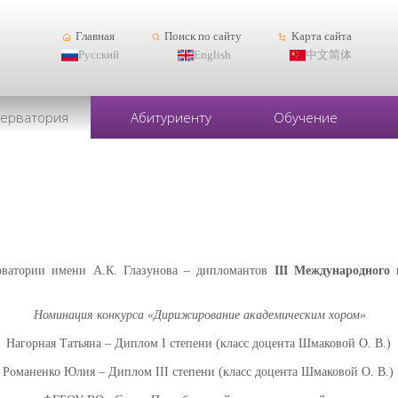
Главная
Поиск по сайту
Карта сайта
Русский
English
中文简体
серватория
Абитуриенту
Обучение
ерватории имени А.К. Глазунова – дипломантов
III Международного
Номинация конкурса «Дирижирование академическим хором»
Нагорная Татьяна – Диплом I степени (класс доцента Шмаковой О. В.)
Романенко Юлия – Диплом III степени (класс доцента Шмаковой О. В.)