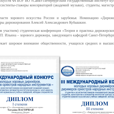
 искусств ФГБОУ ВО «Санкт-Петербургский государственный институт ку
ссистенты-стажеры консерваторий (академий музыки), студенты, магистр
асти хорового искусства России и зарубежья. Номинацию «Дирижир
федры дирижирования Алексей Александрович Кубышкин.
ым участием) студенческая конференция «Теория и практика дирижерско
. П. Ильина – хорового дирижера, заведующего кафедрой Санкт-Петербур
ает широкое внимание общественности, учащихся средних и высших 