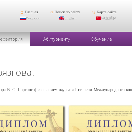
Главная
Поиск по сайту
Карта сайта
Русский
English
中文简体
серватория
Абитуриенту
Обучение
язгова!
ссора В. С. Портного) со званием лауреата I степени Международного 