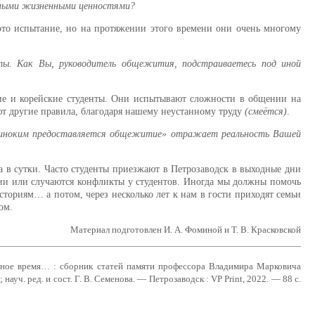
ичными жизненными ценностями?
это испытание, но на протяжении этого времени они очень многому
нты. Как Вы, руководитель общежития, подстраиваетесь под иной
ие и корейские студенты. Они испытывают сложности в общении на
ют другие правила, благодаря нашему неустанному труду
(смеётся)
.
диноким предоставляется общежитие» отражает реальность Вашей
а в сутки. Часто студенты приезжают в Петрозаводск в выходные дни
ации или случаются конфликты у студентов. Иногда мы должны помочь
ториям… а потом, через несколько лет к нам в гости приходят семьи
вом.
Материал подготовлен И. А. Фоминой и Т. В. Красковской
ьное время… : сборник статей памяти профессора Владимира Марковича
ауч. ред. и сост. Г. В. Семенова. — Петрозаводск : VP Print, 2022. — 88 с.