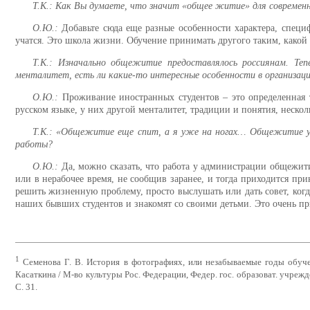
Т.К.: Как Вы думаете, что значит «общее житие» для современн
О.Ю.:
Добавьте сюда еще разные особенности характера, спец
учатся. Это школа жизни. Обучение принимать другого таким, какой 
Т.К.: Изначально общежитие предоставлялось россиянам. Те
менталитет, есть ли какие-то интересные особенности в организац
О.Ю.:
Проживание иностранных студентов – это определенная 
русском языке, у них другой менталитет, традиции и понятия, неск
Т.К.: «Общежитие еще спит, а я уже на ногах… Общежитие у
работы?
О.Ю.:
Да, можно сказать, что работа у администрации общежити
или в нерабочее время, не сообщив заранее, и тогда приходится п
решить жизненную проблему, просто выслушать или дать совет, когд
наших бывших студентов и знакомят со своими детьми. Это очень
1
Семенова Г. В. История в фотографиях, или незабываемые годы обуч
Касаткина / М-во культуры Рос. Федерации, Федер. гос. образоват. учрежден
С. 31.