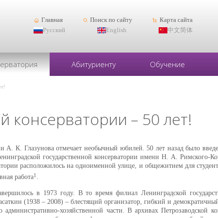
Главная
Поиск по сайту
Карта сайта
Русский
English
中文简体
серватория
Абитуриенту
Обучение
ет!
 консерватории – 50 лет!
ни А. К. Глазунова отмечает необычный юбилей. 50 лет назад было вве
енинградской государственной консерватории имени Н. А. Римского-Ко
атории расположилось на одноименной улице, и общежитием для студент
1
вная работа
.
авершилось в 1973 году. В то время филиал Ленинградской государст
аткин (1938 – 2008) – блестящий организатор, гибкий и демократичный
административно-хозяйственной части. В архивах Петрозаводской кон