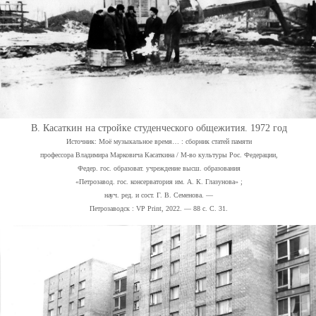
В. Касаткин на стройке студенческого общежития. 1972 год
Источник: Моё музыкальное время… : сборник статей памяти
профессора Владимира Марковича Касаткина / М-во культуры Рос. Федерации,
Федер. гос. образоват. учреждение высш. образования
«Петрозавод. гос. консерватория им. А. К. Глазунова» ;
науч. ред. и сост. Г. В. Семенова. —
Петрозаводск : VP Print, 2022. — 88 с. С. 31.