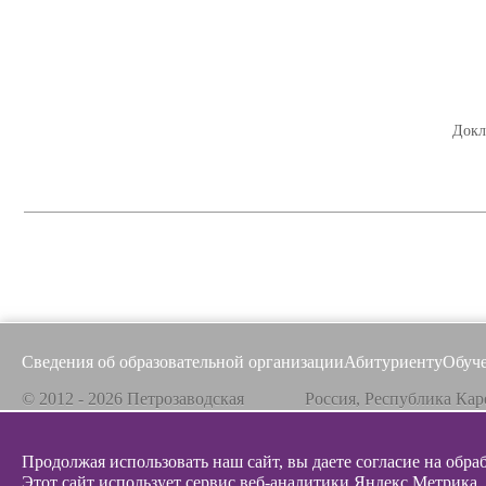
Докл
Сведения об образовательной организации
Абитуриенту
Обуч
© 2012 - 2026 Петрозаводская
Россия, Республика Кар
государственная консерватория
185031, г. Петрозаводск
Продолжая использовать наш сайт, вы даете согласие на обра
Все материалы на сайте защищены авторским
Телефон / факс
Эл. 
правом,
Этот сайт использует сервис веб-аналитики Яндекс Метрика,
+7 8142 67-23-67
info@g