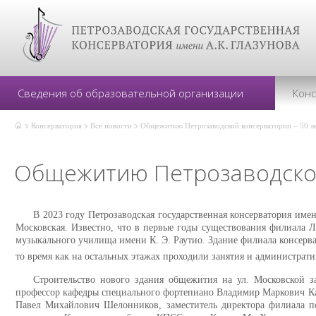
Сведения об образовательной организации
Кон
Консерватория
Все новости
Общежитию Петрозаводской консерватории – 50 л
Общежитию Петрозаводской
В 2023 году Петрозаводская государственная консерватория име
Московская. Известно, что в первые годы существования филиала Л
музыкального училища имени К. Э. Раутио. Здание филиала консерв
то время как на остальных этажах проходили занятия и администрати
Строительство нового здания общежития на ул. Московской з
профессор кафедры специального фортепиано Владимир Маркович Кас
Павел Михайлович Шелонников, заместитель директора филиала по 