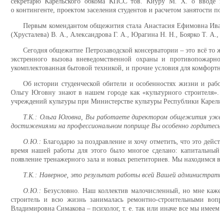
секретарю Карельского обкома КПСС тов. Киуру М. Х. о вводе 
о контингенте, проектом заселения студентов и расчетом занятости 
Первым комендантом общежития стала Анастасия Ефимовна Ивано
(Хрусталева) В. А., Александрова Г. А., Юрагина Н. Н., Боярко Т. А
Сегодня общежитие Петрозаводской консерватории – это всё то
экстренного вызова вневедомственной охраны и противопожарно
укомплектованная бытовой техникой, и прочие условия для комфорт
Об истории студенческой обители и особенностях жизни и раб
Ольгу Юговну знают в нашем городе как «культурного строителя».
учреждений культуры при Министерстве культуры Республики Карел
Т.К.: Ольга Юговна, Вы работаете директором общежития уже 
достижениями на профессиональном поприще Вы особенно гордитес
О.Ю.:
Благодарю за поздравление и хочу отметить, что это дейс
время нашей работы для этого было многое сделано: капитальны
появление тренажерного зала и новых репетиториев. Мы находимся в 
Т.К.: Наверное, это результат работы всей Вашей администрат
О.Ю.:
Безусловно. Наш коллектив малочисленный, но мне кажет
строитель и всю жизнь занималась ремонтно-строительными воп
Владимировна Симакова – психолог, т. е. так или иначе все мы име