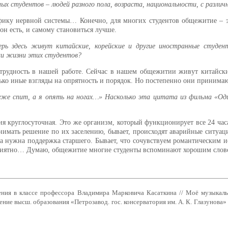
ых студентов – людей разного пола, возраста, национальности, с разл
ифику нервной системы… Конечно, для многих студентов общежитие – 
он есть, и самому становиться лучше.
перь здесь живут китайские, корейские и другие иностранные студе
ии жизни этих студентов?
трудность в нашей работе. Сейчас в нашем общежитии живут китайск
олько иные взгляды на опрятность и порядок. Но постепенно они принима
же спит, а я опять на ногах…» Насколько эта цитата из фильма «О
я круглосуточная. Это же организм, который функционирует все 24 час
ринимать решение по их заселению, бывает, происходят аварийные ситу
а нужна поддержка старшего. Бывает, что сочувствуем романтическим ис
 приятно… Думаю, общежитие многие студенты вспоминают хорошим сло
ения в классе профессора Владимира Марковича Касаткина // Моё музыкал
ие высш. образования «Петрозавод. гос. консерватория им. А. К. Глазунова» ; н