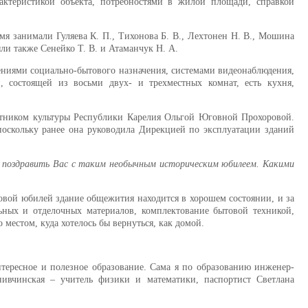
ктеристикой объекта, потребностями в жилой площади, справкой
я занимали Гуляева К. П., Тихонова Б. В., Лехтонен Н. В., Мошина
ыли также Сенейко Т. В. и Атаманчук Н. А.
щениями социально-бытового назначения, системами видеонаблюдения,
 состоящей из восьми двух- и трехместных комнат, есть кухня,
ботником культуры Республики Карелия Ольгой Юговной Прохоровой.
поскольку ранее она руководила Дирекцией по эксплуатации зданий
и поздравить Вас с таким необычным историческим юбилеем. Какими
ковой юбилей здание общежития находится в хорошем состоянии, и за
ных и отделочных материалов, комплектование бытовой техникой,
местом, куда хотелось бы вернуться, как домой.
тересное и полезное образование. Сама я по образованию инженер-
нивчинская – учитель физики и математики, паспортист Светлана