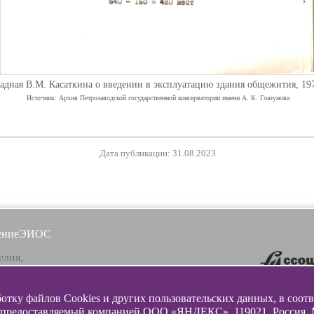
адная В.М. Касаткина о введении в эксплуатацию здания общежития, 19
Источник: Архив Петрозаводской государственной консерватории имени А. К. Глазунова
Дата публикации: 31.08.2023
ение
ЭИОС
елия,
, ул. Ленинградская, 16
ботку файлов Cookies и других пользовательских данных, в соот
почта
 предоставляемый компанией ООО «ЯНДЕКС», 119021, Россия, Мос
lazunovcons.ru