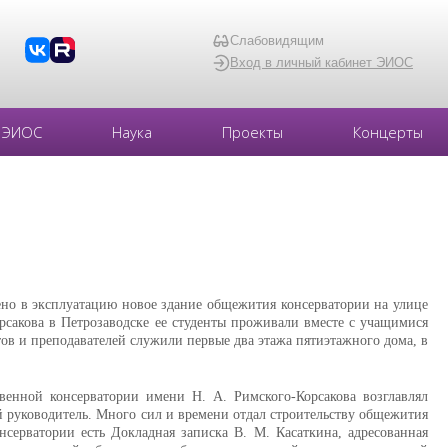
Слабовидящим
Вход в личный кабинет ЭИОС
ЭИОС
Наука
Проекты
Концерты
дено в эксплуатацию новое здание общежития консерватории на улице
рсакова в Петрозаводске ее студенты проживали вместе с учащимися
ов и преподавателей служили первые два этажа пятиэтажного дома, в
венной консерватории имени Н. А. Римского-Корсакова возглавлял
 руководитель. Много сил и времени отдал строительству общежития
серватории есть Докладная записка В. М. Касаткина, адресованная