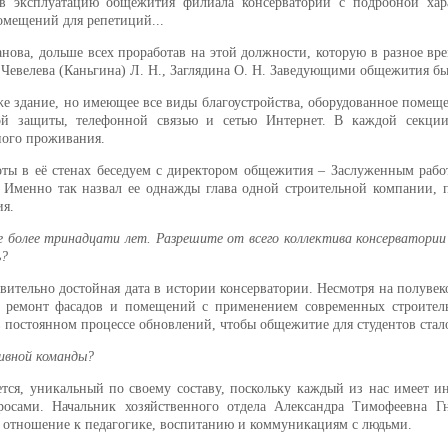
в эксплуатацию общежития филиала консерватории с подробной хара
помещений для репетиций...
ва, дольше всех проработав на этой должности, которую в разное врем
., Чевелева (Каньгина) Л. Н., Заглядина О. Н. Заведующими общежития б
 же здание, но имеющее все виды благоустройства, оборудованное поме
й защиты, телефонной связью и сетью Интернет. В каждой секции,
ного проживания.
оты в её стенах беседуем с директором общежития – Заслуженным ра
 Именно так назвал ее однажды глава одной строительной компании, 
ия.
более тринадцати лет. Разрешите от всего коллектива консерватори
ь?
твительно достойная дата в истории консерватории. Несмотря на полуве
й ремонт фасадов и помещений с применением современных строитель
постоянном процессе обновлений, чтобы общежитие для студентов стало 
ивной команды?
ся, уникальный по своему составу, поскольку каждый из нас имеет ин
росами. Начальник хозяйственного отдела Александра Тимофеевна Г
ем отношение к педагогике, воспитанию и коммуникациям с людьми.