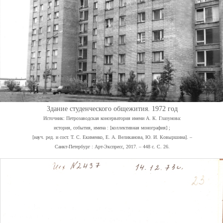
Здание студенческого общежития. 1972 год
Источник: Петрозаводская консерватория имени А. К. Глазунова:
история, события, имена : [коллективная монография] ;
[науч. ред. и сост. Т. С. Екименко, Е. А. Великанова, Ю. И. Ковыршина]. –
Санкт-Петербург : Арт-Экспресс, 2017. – 448 с. С. 26.