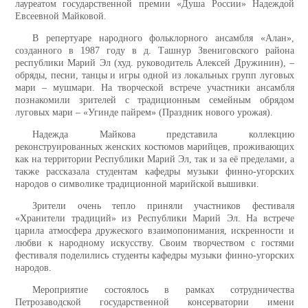
лауреатом государственной премии «Душа России» Надеждой
Евсеевной Майковой.
В репертуаре народного фольклорного ансамбля «Алан»,
созданного в 1987 году в д. Ташнур Звениговского района
республики Марий Эл (худ. руководитель Алексей Дружинин), –
обряды, песни, танцы и игры одной из локальных групп луговых
мари – мушмари. На творческой встрече участники ансамбля
познакомили зрителей с традиционным семейным обрядом
луговых мари – «Угинде пайрем» (Праздник нового урожая).
Надежда Майкова представила коллекцию
реконструированных женских костюмов марийцев, проживающих
как на территории Республики Марий Эл, так и за её пределами, а
также рассказала студентам кафедры музыки финно-угорских
народов о символике традиционной марийской вышивки.
Зрители очень тепло приняли участников фестиваля
«Хранители традиций» из Республики Марий Эл. На встрече
царила атмосфера дружеского взаимопонимания, искренности и
любви к народному искусству. Своим творчеством с гостями
фестиваля поделились студенты кафедры музыки финно-угорских
народов.
Мероприятие состоялось в рамках сотрудничества
Петрозаводской государственной консерватории имени