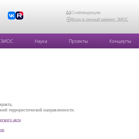
Слабовидящим
Вход в личный кабинет ЭИОС
ЭИОС
Наука
Проекты
Концерты
еракта,
ений террористической направленности.
ского акта
ции