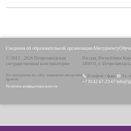
Сведения об образовательной организации
Абитуриенту
Обуч
© 2012 - 2026 Петрозаводская
Россия, Республика Кар
государственная консерватория
185031, г. Петрозаводск
Все материалы на сайте защищены авторским
Телефон / факс
Эл. 
правом,
+7 8142 67-23-67
info@g
Политика конфиденциальности