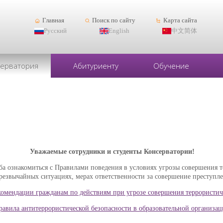
Главная
Поиск по сайту
Карта сайта
Русский
English
中文简体
серватория
Абитуриенту
Обучение
Уважаемые сотрудники и студенты Консерватории!
ба ознакомиться с Правилами поведения в условиях угрозы совершения т
резвычайных ситуациях, мерах ответственности за совершение преступл
омендации гражданам по действиям при угрозе совершения террористиче
равила антитеррористической безопасности в образовательной организа