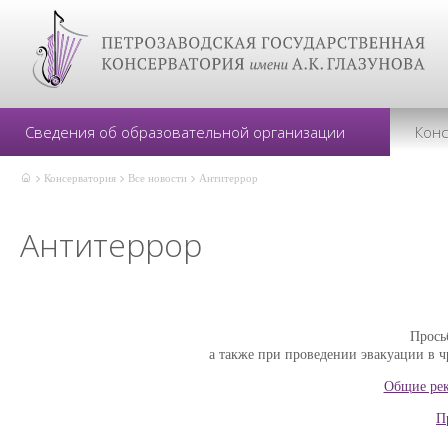
Сведения об образовательной организации
Кон
Консерватория
Все новости
Антитеррор
Антитеррор
Прось
а также при проведении эвакуации в ч
Общие рек
П