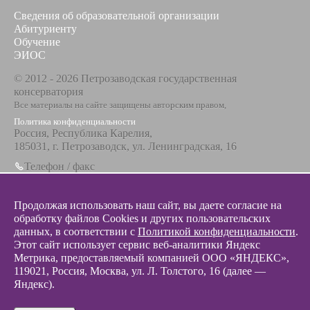
Сведения об образовательной организации
Абитуриенту
Обучение
ЭИОС
© 2012 - 2026 Петрозаводская государственная
консерватория
Все материалы на сайте защищены авторским правом,
Политика конфиденциальности
Россия, Республика Карелия,
185031, г. Петрозаводск, ул. Ленинградская, 16
Телефон / факс
+7 8142 67-23-67
Эл. почта
Продолжая использовать наш сайт, вы даете согласие на
info@glazunovcons.ru
обработку файлов Cookies и других пользовательских
данных, в соответствии с
Политикой конфиденциальности
.
Этот сайт использует сервис веб-аналитики Яндекс
Метрика, предоставляемый компанией ООО «ЯНДЕКС»,
119021, Россия, Москва, ул. Л. Толстого, 16 (далее —
© 2012 - 2026 Разработка и поддержка сайта ООО «
Интэрсо
»
Яндекс).