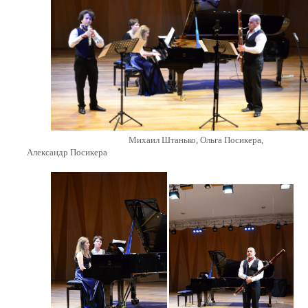
Михаил Штанько, Ольга Посикера,
Александр Посикера