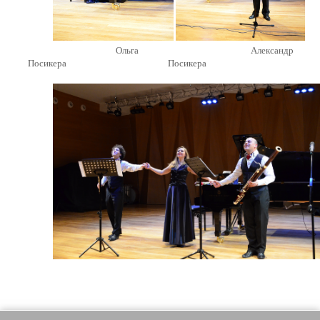
Александр
Ольга
Посикера
Посикера