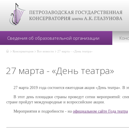
Сведения об образовательной организации
Кон
Консерватория
Все новости
27 марта - «День театра»
27 марта - «День театра»
27 марта 2019 года состоится ежегодная акция «День театра». В 
В этот день площадки страны проведут сотни мероприятий: спект
стране пройдут международные и всероссийские акции.
Мероприятия и подробности - на
официальном сайте Года театра