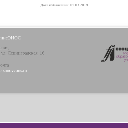
Дата публикации: 05.03.2019
ение
ЭИОС
елия,
, ул. Ленинградская, 16
почта
lazunovcons.ru