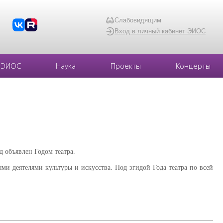
Слабовидящим
Вход в личный кабинет ЭИОС
ЭИОС
Наука
Проекты
Концерты
д объявлен Годом театра.
ыми деятелями культуры и искусства. Под эгидой Года театра по всей