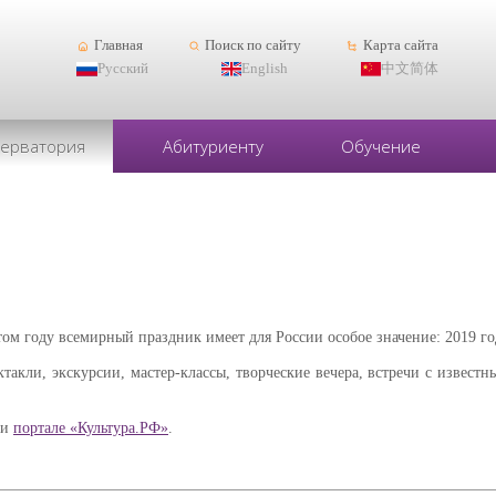
Главная
Поиск по сайту
Карта сайта
Русский
English
中文简体
серватория
Абитуриенту
Обучение
этом году всемирный праздник имеет для России особое значение: 2019 го
акли, экскурсии, мастер-классы, творческие вечера, встречи с известн
и
портале «Культура.РФ»
.