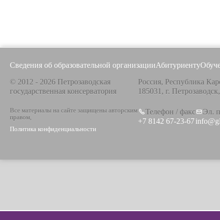
Сведения об образовательной организации
Абитуриенту
Обуч
© 2012 - 2026 Петрозаводская
Россия, Республика Кар
государственная консерватория
185031, г. Петрозаводск
Все материалы на сайте защищены авторским
Телефон / факс
Эл. 
правом,
+7 8142 67-23-67
info@g
Политика конфиденциальности