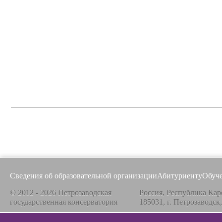
Сведения об образовательной организации
Абитуриенту
Обуч
© 2012 - 2026 Петрозаводская
Россия, Республика Кар
государственная консерватория
185031, г. Петрозаводск
Все материалы на сайте защищены авторским