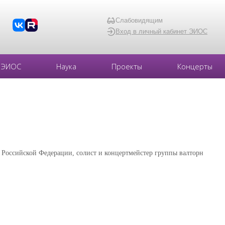
Слабовидящим
Вход в личный кабинет ЭИОС
ЭИОС
Наука
Проекты
Концерты
т Российской Федерации, солист и концертмейстер группы валторн