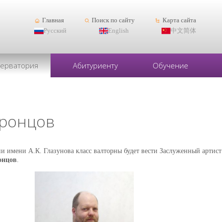
Главная
Поиск по сайту
Карта сайта
Русский
English
中文简体
серватория
Абитуриенту
Обучение
оронцов
рии имени А.К. Глазунова класс валторны будет вести Заслуженный артис
онцов
.