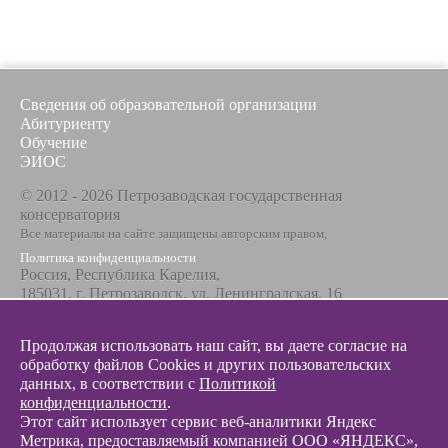
Сведения об образовательной организации
Абитуриенту
Обучение
ЭИОС
© 2012 - 2026 Петрозаводская государственная
консерватория
Все материалы на сайте защищены авторским правом,
Политика конфиденциальности
Россия, Республика Карелия,
185031, г. Петрозаводск, ул. Ленинградская, 16
Телефон / факс
+7 8142 67-23-67
Продолжая использовать наш сайт, вы даете согласие на
Эл. почта
обработку файлов Cookies и других пользовательских
info@glazunovcons.ru
данных, в соответствии с
Политикой
конфиденциальности
.
Этот сайт использует сервис веб-аналитики Яндекс
Метрика, предоставляемый компанией ООО «ЯНДЕКС»,