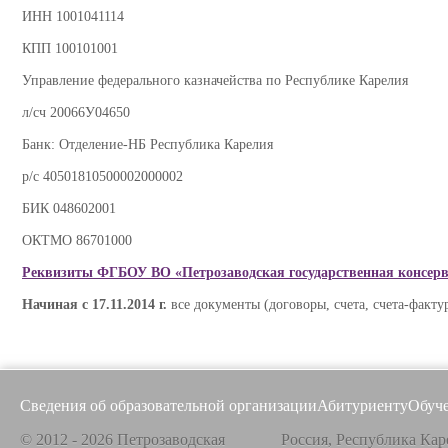
ИНН 1001041114
КПП 100101001
Управление федерального казначейства по Республике Карелия
л/сч 20066У04650
Банк: Отделение-НБ Республика Карелия
р/с 40501810500002000002
БИК 048602001
ОКТМО 86701000
Реквизиты
ФГБОУ ВО «Петрозаводская государственная консерва
Начиная с 17.11.2014 г.
все документы (договоры, счета, счета-факту
Сведения об образовательной организации
Абитуриенту
Обуч
© 2012 - 2026 Петрозаводская
Россия, Республика Кар