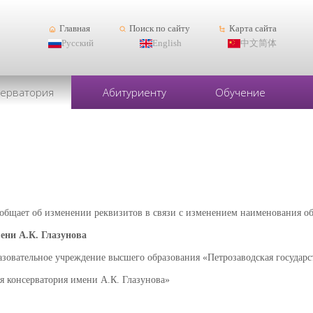
Главная
Поиск по сайту
Карта сайта
Русский
English
中文简体
серватория
Абитуриенту
Обучение
сообщает об изменении реквизитов в связи с изменением наименования о
ени А.К. Глазунова
азовательное учреждение высшего образования «Петрозаводская государс
я консерватория имени А.К. Глазунова»