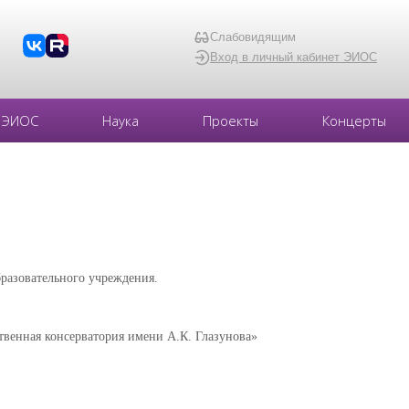
Слабовидящим
Вход в личный кабинет ЭИОС
ЭИОС
Наука
Проекты
Концерты
бразовательного учреждения
.
твенная консерватория имени А.К. Глазунова»