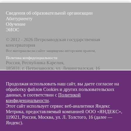
Сведения об образовательной организации
Абитуриенту
Обучение
ЭИОС
© 2012 - 2026 Петрозаводская государственная
консерватория
Все материалы на сайте защищены авторским правом,
Политика конфиденциальности
Россия, Республика Карелия,
185031, г. Петрозаводск, ул. Ленинградская, 16
Телефон / факс
+7 8142 67-23-67
Продолжая использовать наш сайт, вы даете согласие на
Эл. почта
обработку файлов Cookies и других пользовательских
info@glazunovcons.ru
данных, в соответствии с
Политикой
конфиденциальности
.
Этот сайт использует сервис веб-аналитики Яндекс
Метрика, предоставляемый компанией ООО «ЯНДЕКС»,
119021, Россия, Москва, ул. Л. Толстого, 16 (далее —
Яндекс).
© 2012 - 2026 Разработка и поддержка сайта ООО «
Интэрсо
»