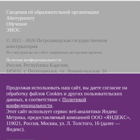
Сведения об образовательной организации
Абитуриенту
Обучение
ЭИОС
© 2012 - 2026 Петрозаводская государственная
консерватория
Все материалы на сайте защищены авторским правом,
Политика конфиденциальности
Россия, Республика Карелия,
185031, г. Петрозаводск, ул. Ленинградская, 16
Телефон / факс
+7 8142 67-23-67
Продолжая использовать наш сайт, вы даете согласие на
Эл. почта
обработку файлов Cookies и других пользовательских
info@glazunovcons.ru
данных, в соответствии с
Политикой
конфиденциальности
.
Этот сайт использует сервис веб-аналитики Яндекс
Метрика, предоставляемый компанией ООО «ЯНДЕКС»,
119021, Россия, Москва, ул. Л. Толстого, 16 (далее —
Яндекс).
© 2012 - 2026 Разработка и поддержка сайта ООО «
Интэрсо
»