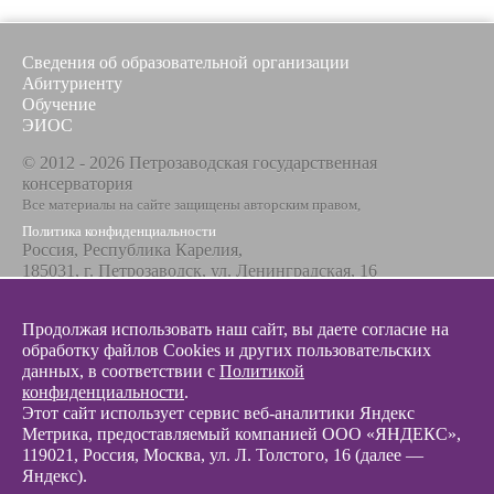
Сведения об образовательной организации
Абитуриенту
Обучение
ЭИОС
© 2012 - 2026 Петрозаводская государственная
консерватория
Все материалы на сайте защищены авторским правом,
Политика конфиденциальности
Россия, Республика Карелия,
185031, г. Петрозаводск, ул. Ленинградская, 16
Телефон / факс
+7 8142 67-23-67
Продолжая использовать наш сайт, вы даете согласие на
Эл. почта
обработку файлов Cookies и других пользовательских
info@glazunovcons.ru
данных, в соответствии с
Политикой
конфиденциальности
.
Этот сайт использует сервис веб-аналитики Яндекс
Метрика, предоставляемый компанией ООО «ЯНДЕКС»,
119021, Россия, Москва, ул. Л. Толстого, 16 (далее —
Яндекс).
© 2012 - 2026 Разработка и поддержка сайта ООО «
Интэрсо
»