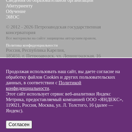
Сведения об образовательной организации
Абитуриенту
Обучение
ЭИОС
© 2012 - 2026 Петрозаводская государственная
консерватория
Все материалы на сайте защищены авторским правом,
Политика конфиденциальности
Россия, Республика Карелия,
185031, г. Петрозаводск, ул. Ленинградская, 16
Телефон / факс
+7 8142 67-23-67
Продолжая использовать наш сайт, вы даете согласие на
Эл. почта
обработку файлов Cookies и других пользовательских
info@glazunovcons.ru
данных, в соответствии с
Политикой
конфиденциальности
.
Этот сайт использует сервис веб-аналитики Яндекс
Метрика, предоставляемый компанией ООО «ЯНДЕКС»,
119021, Россия, Москва, ул. Л. Толстого, 16 (далее —
Яндекс).
© 2012 - 2026 Разработка и поддержка сайта ООО «
Интэрсо
»
Согласен