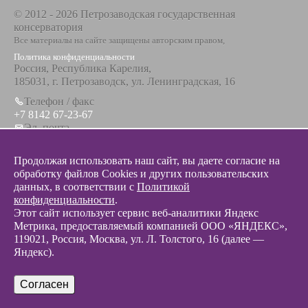
© 2012 - 2026 Петрозаводская государственная
консерватория
Все материалы на сайте защищены авторским правом,
Политика конфиденциальности
Россия, Республика Карелия,
185031, г. Петрозаводск, ул. Ленинградская, 16
Телефон / факс
+7 8142 67-23-67
Эл. почта
info@glazunovcons.ru
Продолжая использовать наш сайт, вы даете согласие на
обработку файлов Cookies и других пользовательских
данных, в соответствии с
Политикой
конфиденциальности
.
Этот сайт использует сервис веб-аналитики Яндекс
© 2012 - 2026 Разработка и поддержка сайта ООО «
Интэрсо
»
Метрика, предоставляемый компанией ООО «ЯНДЕКС»,
119021, Россия, Москва, ул. Л. Толстого, 16 (далее —
Яндекс).
Согласен