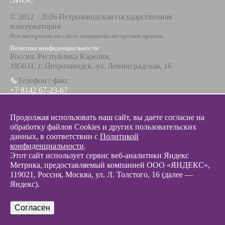
© 2012 - 2026 Петрозаводская государственная
консерватория
Все материалы на сайте защищены авторским правом,
Политика конфиденциальности
Россия, Республика Карелия,
185031, г. Петрозаводск, ул. Ленинградская, 16
Телефон / факс
+7 8142 67-23-67
Эл. почта
info@glazunovcons.ru
Продолжая использовать наш сайт, вы даете согласие на
обработку файлов Cookies и других пользовательских
данных, в соответствии с
Политикой
конфиденциальности
.
Этот сайт использует сервис веб-аналитики Яндекс
Метрика, предоставляемый компанией ООО «ЯНДЕКС»,
© 2012 - 2026 Разработка и поддержка сайта ООО «
Интэрсо
»
119021, Россия, Москва, ул. Л. Толстого, 16 (далее —
Яндекс).
Согласен