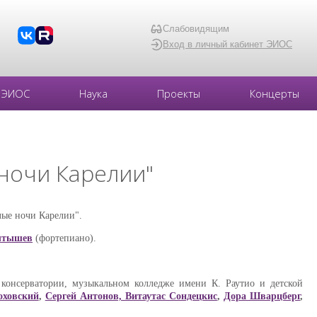
Слабовидящим
Вход в личный кабинет ЭИОС
ЭИОС
Наука
Проекты
Концерты
ночи Карелии"
ые ночи Карелии".
лтышев
(фортепиано).
 консерватории, музыкальном колледже имени К. Раутио и детской
оховский
,
Сергей Антонов, Витаутас Сондецкис
,
Дора Шварцберг
,