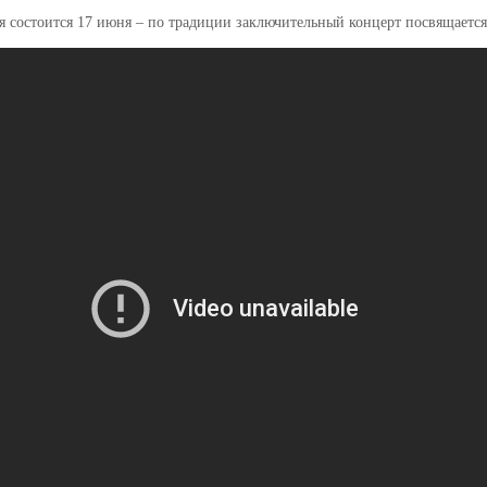
я состоится 17 июня – по традиции заключительный концерт посвящаетс