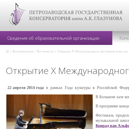
Сведения об образовательной организации
Кон
Консерватория
Все новости
Открытие X Международного фестиваля искусств 
Открытие X Международного
22 апреля 2014 года
в рамках Года культуры в Российской Федер
В Большом зале к
В программе конце
Фестиваль продол
музыкальной школ
Конрад ван Альф