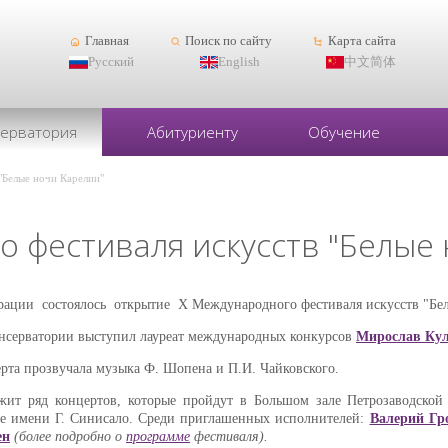
Главная
Поиск по сайту
Карта сайта
Русский
English
中文简体
серватория
Абитуриенту
Обучение
"Белые ночи Карелии"
 фестиваля искусств "Белые 
ации состоялось открытие X Международного фестиваля искусств "Бел
онсерватории выступил лауреат международных конкурсов
Мирослав Ку
рта прозвучала музыка Ф. Шопена и П.И. Чайковского.
жит ряд концертов, которые пройдут в Большом зале Петрозаводской
е имени Г. Синисало. Среди приглашенных исполнителей:
Валерий Гр
ен
(более подробно о
программе
фестиваля).