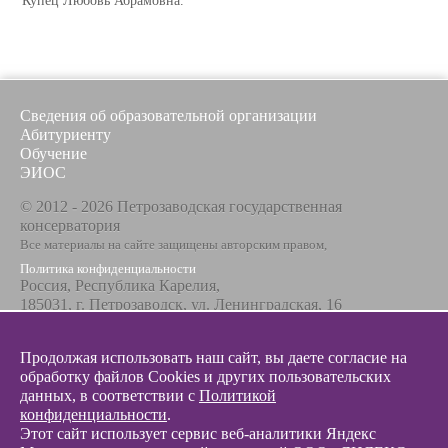
Купец Любовь Абрамовна.
Сведения об образовательной организации
Абитуриенту
Обучение
ЭИОС
© 2012 - 2026 Петрозаводская государственная
консерватория
Все материалы на сайте защищены авторским правом,
Политика конфиденциальности
Россия, Республика Карелия,
185031, г. Петрозаводск, ул. Ленинградская, 16
Телефон / факс
+7 8142 67-23-67
Продолжая использовать наш сайт, вы даете согласие на
Эл. почта
обработку файлов Cookies и других пользовательских
info@glazunovcons.ru
данных, в соответствии с
Политикой
конфиденциальности
.
Этот сайт использует сервис веб-аналитики Яндекс