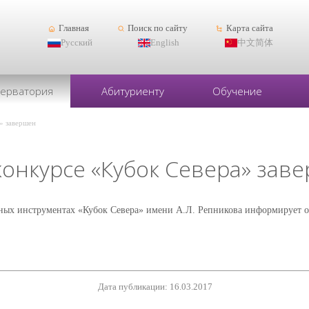
Главная
Поиск по сайту
Карта сайта
Русский
English
中文简体
серватория
Абитуриенту
Обучение
а» завершен
конкурсе «Кубок Севера» зав
ых инструментах «Кубок Севера» имени А.Л. Репникова информирует о з
Дата публикации: 16.03.2017