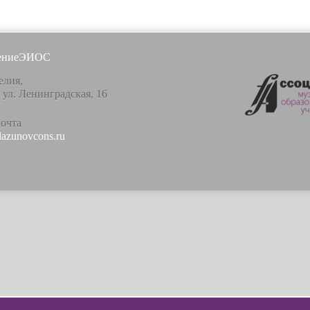
ение
ЭИОС
елия,
, ул. Ленинградская, 16
почта
lazunovcons.ru