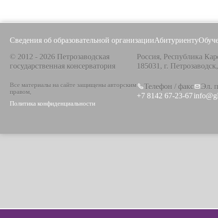
Сведения об образовательной организации
Абитуриенту
Обуч
© 2012 - 2026 Петрозаводская
Россия, Республика Кар
государственная консерватория
185031, г. Петрозаводск
Все материалы на сайте защищены авторским
Телефон / факс
Эл. 
правом,
+7 8142 67-23-67
info@g
Политика конфиденциальности