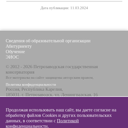
Дата публикации: 11.03.2024
Сведения об образовательной организации
Абитуриенту
Обучение
ЭИОС
© 2012 - 2026 Петрозаводская государственная
консерватория
Все материалы на сайте защищены авторским правом,
Политика конфиденциальности
Россия, Республика Карелия,
185031, г. Петрозаводск, ул. Ленинградская, 16
Телефон / факс
+7 8142 67-23-67
Продолжая использовать наш сайт, вы даете согласие на
Эл. почта
обработку файлов Cookies и других пользовательских
info@glazunovcons.ru
данных, в соответствии с
Политикой
конфиденциальности
.