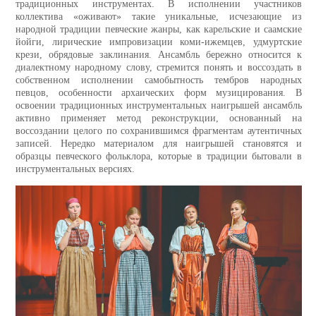
традиционных инструментах. В исполнении участников
коллектива «оживают» такие уникальные, исчезающие из
народной традиции певческие жанры, как карельские и саамские
йойги, лирические импровизации коми-ижемцев, удмуртские
крези, обрядовые заклинания. Ансамбль бережно относится к
диалектному народному слову, стремится понять и воссоздать в
собственном исполнении самобытность тембров народных
певцов, особенности архаических форм музицирования. В
освоении традиционных инструментальных наигрышей ансамбль
активно применяет метод реконструкции, основанный на
воссоздании целого по сохранившимся фрагментам аутентичных
записей. Нередко материалом для наигрышей становятся и
образцы певческого фольклора, которые в традиции бытовали в
инструментальных версиях.