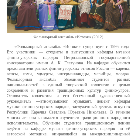
Фольклорный ансамбль «Истоки» (2012)
«Фольклорный ансамбль «Истоки» существует с 1995 года.
Его участники — студенты и выпускники кафедры музыки
финно-угорских народов Петрозаводской государственной
консерватории имени А. К. Глазунова. На кафедре обучаются
представители разных финно-угорских этносов России — карелы,
вепсы, коми, удмурты, ингерманландцы, марийцы, мордва.
Фольклорный ансамбль объединяет студентов разных
национальностей в единый творческий коллектив с целью
сохранения и развития традиционных культур финно-угров.
Основатель коллектива и его бессменный художественный
руководитель —этномузыколог, музыкант, доцент кафедры
музыки финно-угорских народов, заслуженный деятель искусств
Республики Карелия Светлана Юрьевна Николаева. В течение
многих лет она занимается изучением традиционного народного
исполнительства. Обучение студентов традиционному пению
ведётся на кафедре музыки финно-угорских народов по её
авторской методике, опирающейся на междисциплинарный