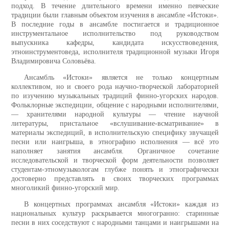
подход. В течение длительного времени именно певческие
традиции были главным объектом изучения в ансамбле «Истоки».
В последние годы в ансамбле постигается и традиционное
инструментальное исполнительство под руководством
выпускника кафедры, кандидата искусствоведения,
этноинструментоведа, исполнителя традиционной музыки Игоря
Владимировича Соловьёва.
Ансамбль «Истоки» является не только концертным
коллективом, но и своего рода научно-творческой лабораторией
по изучению музыкальных традиций финно-угорских народов.
Фольклорные экспедиции, общение с народными исполнителями,
— хранителями народной культуры — чтение научной
литературы, пристальное «вслушивание-всматривание» в
материалы экспедиций, в исполнительскую специфику звучащей
песни или наигрыша, в этнографию исполнения — всё это
наполняет занятия ансамбля. Органичное сочетание
исследовательской и творческой форм деятельности позволяет
студентам-этномузыкологам глубже понять и этнографически
достоверно представлять в своих творческих программах
многоликий финно-угорский мир.
В концертных программах ансамбля «Истоки» каждая из
национальных культур раскрывается многогранно: старинные
песни в них соседствуют с народными танцами и наигрышами на