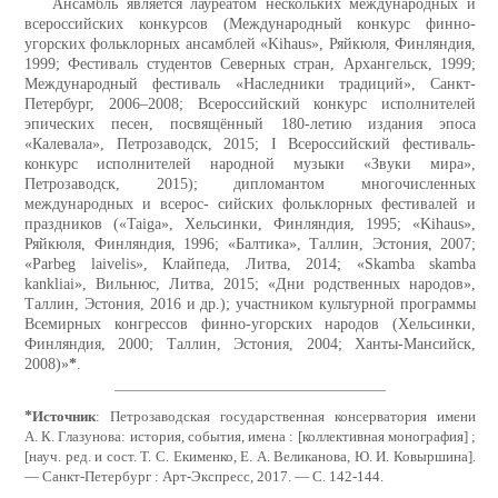
Ансамбль является лауреатом нескольких международных и
всероссийских конкурсов (Международный конкурс финно-
угорских фольклорных ансамблей «Kihaus», Ряйкюля, Финляндия,
1999; Фестиваль студентов Северных стран, Архангельск, 1999;
Международный фестиваль «Наследники традиций», Санкт-
Петербург, 2006–2008; Всероссийский конкурс исполнителей
эпических песен, посвящённый 180-летию издания эпоса
«Калевала», Петрозаводск, 2015; I Всероссийский фестиваль-
конкурс исполнителей народной музыки «Звуки мира»,
Петрозаводск, 2015); дипломантом многочисленных
международных и всерос- сийских фольклорных фестивалей и
праздников («Taiga», Хельсинки, Финляндия, 1995; «Kihaus»,
Ряйкюля, Финляндия, 1996; «Балтика», Таллин, Эстония, 2007;
«Parbeg laivelis», Клайпеда, Литва, 2014; «Skamba skamba
kankliai», Вильнюс, Литва, 2015; «Дни родственных народов»,
Таллин, Эстония, 2016 и др.); участником культурной программы
Всемирных конгрессов финно-угорских народов (Хельсинки,
Финляндия, 2000; Таллин, Эстония, 2004; Ханты-Мансийск,
2008)»
*
.
*
Источник
: Петрозаводская государственная консерватория имени
А. К. Глазунова: история, события, имена : [коллективная монография] ;
[науч. ред. и сост. Т. С. Екименко, Е. А. Великанова, Ю. И. Ковыршина].
— Санкт-Петербург : Арт-Экспресс, 2017. — С. 142-144.