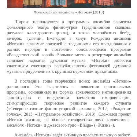
Фольклорный ансамбль «Истоки» (2013)
Широко используются в программах ансамбля элементы
фольклорного театра финно-угров (традиционной свадьбы,
ритуалов календарного цикла), а также молодёжных бесёд,
вечёрок, гуляний. Ежегодно в канун Рождества ансамбль
«Истоки» знакомит зрителей с традициями его празднования у
разных народов в постоянно обновляющейся программе
«Рождественский короб». Большое место в репертуаре ансамбля
занимает народная духовная музыка. «Истоки» являются
участником ежегодных республиканских фестивалей духовной
музыки, приуроченных к крупным церковным праздникам.
В последние годы творческий поиск ансамбля «Истоки»
расширился. Это выразилось в появлении оригинальных
программ, основанных на формах архаического интонирования
финно-угров с внедрением элементов импровизации,
стимулирующих творческое развитие каждого студента
(«Северное сияние финно-угорской архаики», 2012; «Рождение
голоса», 2013; «Натуральное хозяйство», 2013). Сложился проект
«Истоки жизни», на основе сотворчества двух коллективов:
ансамбля «Истоки» и джазового трио «Eläiga» («Жизнь»).
Ансамбль «Истоки» ведёт активную просветительскую работу.