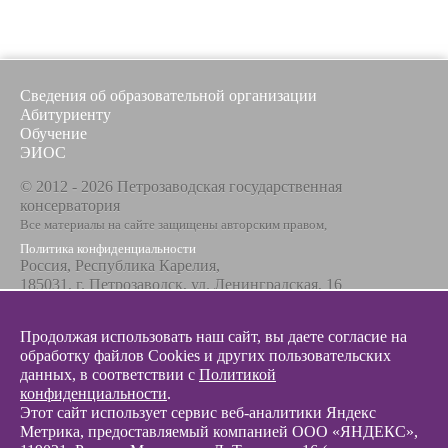
Сведения об образовательной организации
Абитуриенту
Обучение
ЭИОС
© 2012 - 2026 Петрозаводская государственная
консерватория
Все материалы на сайте защищены авторским правом,
Политика конфиденциальности
Россия, Республика Карелия,
185031, г. Петрозаводск, ул. Ленинградская, 16
Телефон / факс
+7 8142 67-23-67
Продолжая использовать наш сайт, вы даете согласие на
Эл. почта
обработку файлов Cookies и других пользовательских
info@glazunovcons.ru
данных, в соответствии с
Политикой
конфиденциальности
.
Этот сайт использует сервис веб-аналитики Яндекс
Метрика, предоставляемый компанией ООО «ЯНДЕКС»,