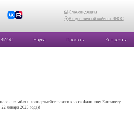
Слабовидящим
Вход в личный кабинет ЭИОС
ЭИОС
Наука
Проекты
Концерты
рного ансамбля и концертмейстерского класса Фалинову Елизавету
22 января 2025 года)!