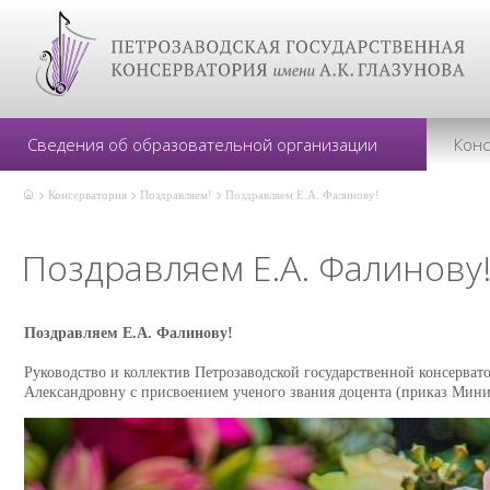
Сведения об образовательной организации
Кон
Консерватория
Поздравляем!
Поздравляем Е.А. Фалинову!
Поздравляем Е.А. Фалинову
Поздравляем Е.А. Фалинову!
Руководство и коллектив Петрозаводской государственной консерват
Александровну с присвоением ученого звания доцента (приказ Минис