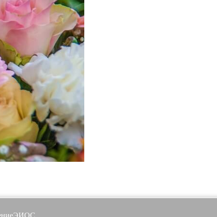
ение
ЭИОС