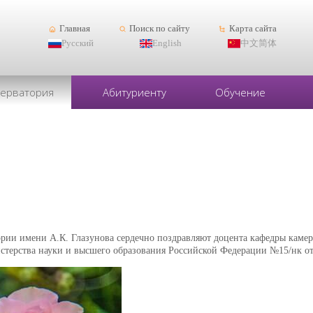
Главная
Поиск по сайту
Карта сайта
Русский
English
中文简体
серватория
Абитуриенту
Обучение
!
ории имени А.К. Глазунова сердечно поздравляют доцента кафедры каме
терства науки и высшего образования Российской Федерации №15/нк от 