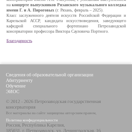
на
концерте выпускников Рязанского музыкального колледжа
имени Г. и А. Пироговых
(г. Рязань, февраль – 2025).
Класс заслуженного деятеля искусств Российской Федерации и
Карельской АССР, кандидата искусствоведения, заведующего
кафедрой специального фортепиано Петрозаводской
консерватории профессора Виктора Сауловича Портного.
Благодарность
Сведения об образовательной организации
Абитуриенту
Обучение
ЭИОС
© 2012 - 2026 Петрозаводская государственная
консерватория
Все материалы на сайте защищены авторским правом,
Политика конфиденциальности
Россия, Республика Карелия,
185031, г. Петрозаводск, ул. Ленинградская, 16