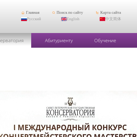
Главная
Поиск по сайту
Карта сайта
Русский
English
中文简体
серватория
Абитуриенту
Обучение