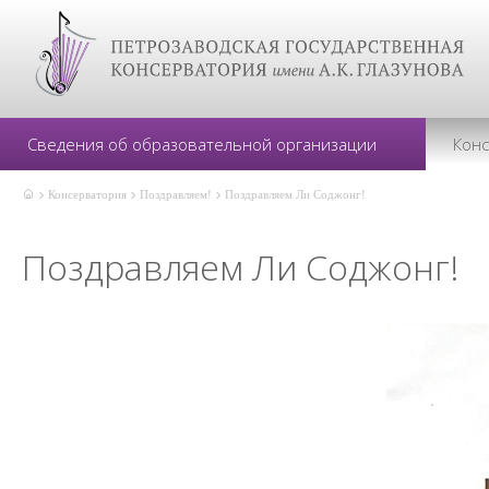
Сведения об образовательной организации
Кон
Консерватория
Поздравляем!
Поздравляем Ли Соджонг!
Поздравляем Ли Соджонг!