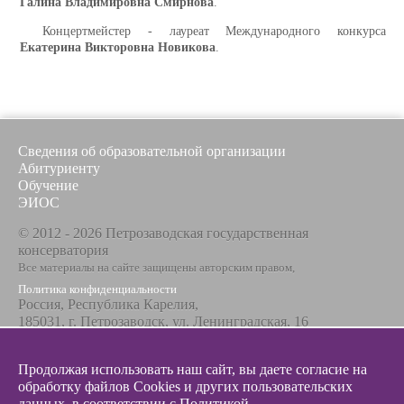
Галина Владимировна Смирнова
.
Концертмейстер - лауреат Международного конкурса
Екатерина Викторовна Новикова
.
Сведения об образовательной организации
Абитуриенту
Обучение
ЭИОС
© 2012 - 2026 Петрозаводская государственная
консерватория
Все материалы на сайте защищены авторским правом,
Политика конфиденциальности
Россия, Республика Карелия,
185031, г. Петрозаводск, ул. Ленинградская, 16
Телефон / факс
+7 8142 67-23-67
Продолжая использовать наш сайт, вы даете согласие на
Эл. почта
обработку файлов Cookies и других пользовательских
info@glazunovcons.ru
данных, в соответствии с
Политикой