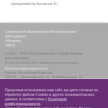
(концертмейстер Богомолов П.)
Сведения об образовательной организации
Абитуриенту
Обучение
ЭИОС
© 2012 - 2026 Петрозаводская государственная
консерватория
Все материалы на сайте защищены авторским правом,
Политика конфиденциальности
Россия, Республика Карелия,
185031, г. Петрозаводск, ул. Ленинградская, 16
Телефон / факс
+7 8142 67-23-67
Продолжая использовать наш сайт, вы даете согласие на
Эл. почта
обработку файлов Cookies и других пользовательских
info@glazunovcons.ru
данных, в соответствии с
Политикой
конфиденциальности
.