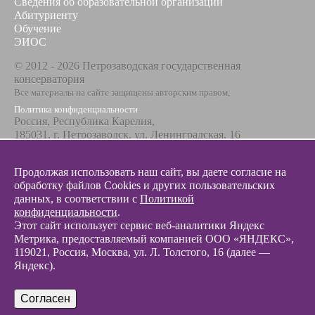
Сведения об образовательной организации
Абитуриенту
Обучение
ЭИОС
© 2012 - 2026 Петрозаводская государственная
консерватория
Все материалы на сайте защищены авторским правом,
Политика конфиденциальности
Россия, Республика Карелия,
185031, г. Петрозаводск, ул. Ленинградская, 16
Телефон / факс
+7 8142 67-23-67
Продолжая использовать наш сайт, вы даете согласие на
Эл. почта
обработку файлов Cookies и других пользовательских
info@glazunovcons.ru
данных, в соответствии с
Политикой
конфиденциальности
.
Этот сайт использует сервис веб-аналитики Яндекс
Метрика, предоставляемый компанией ООО «ЯНДЕКС»,
119021, Россия, Москва, ул. Л. Толстого, 16 (далее —
Яндекс).
© 2012 - 2026 Разработка и поддержка сайта ООО «
Интэрсо
»
Согласен